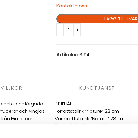
Kontakta oss
LÄGG TILL I V
Artikelnr:
6814
VILLKOR
KUNDTJÄNST
na och sandfärgade
INNEHÅLL:
n ”Opera” och vinglas
Förrättstallrik ”Nature” 22 cm
t från Himla och
Varmrättstallrik ”Nature” 28 cm
eparat.
Dessertskål ”Nature” 16 cm
Vitvinsglas ”Impulse” 33 cl