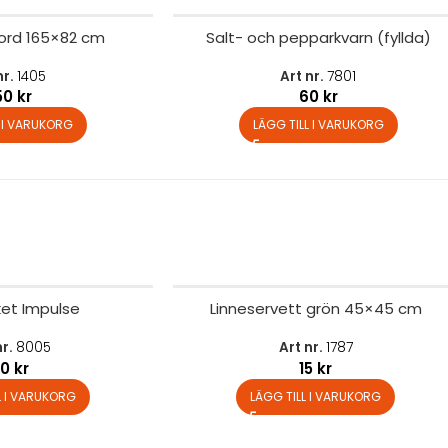
lbord 165×82 cm
Salt- och pepparkvarn (fyllda)
nr.
1405
Art nr.
7801
50
kr
60
kr
L I VARUKORG
LÄGG TILL I VARUKORG
et Impulse
Linneservett grön 45×45 cm
nr.
8005
Art nr.
1787
30
kr
15
kr
L I VARUKORG
LÄGG TILL I VARUKORG