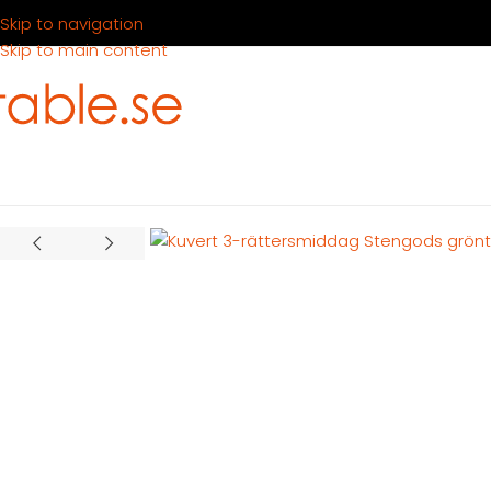
Skip to navigation
Skip to main content
Hem
Produkter
Dukning
Porslinspaket
Kuvert 3-rättersmid