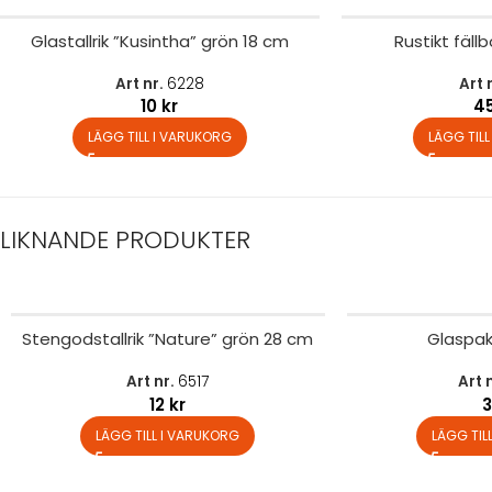
Glastallrik ”Kusintha” grön 18 cm
Rustikt fäl
Art nr.
6228
Art 
10
kr
4
LÄGG TILL I VARUKORG
LÄGG TIL
LIKNANDE PRODUKTER
Stengodstallrik ”Nature” grön 28 cm
Glaspak
Art nr.
6517
Art 
12
kr
LÄGG TILL I VARUKORG
LÄGG TIL