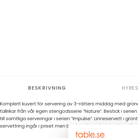
BESKRIVNING
HYRES
Komplett kuvert för servering av 3-rätters middag med grö
tallrikar från vår egen stengodsserie ”Nature”. Bestick i serie
till samtliga serveringar i serien ”Impulse”. Linneservett i grön
servettring ingår i priset men bord, stolar och dukar hyrs till s