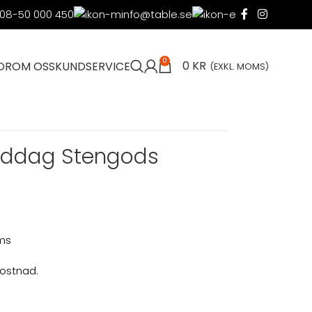
08-50 000 450
info@table.se
0
0
KR
OR
OM OSS
KUNDSERVICE
(EXKL. MOMS)
middag Stengods
oms
kostnad.