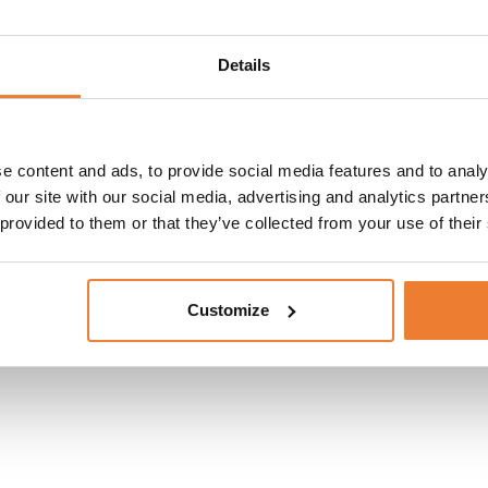
Rödvinsglas ”Impulse” 54 cl
Dessertvinsglas ”Impulse” 26 cl
Vattenglas ”Impulse” 32 cl
Details
Kaffemugg ”Nature”
Förrättsgaffel ”Opera”
Förrättskniv ”Opera”
Varmrättsgaffel ”Opera”
e content and ads, to provide social media features and to analy
Varmrättskniv ”Opera”
 our site with our social media, advertising and analytics partn
Dessertsked ”Opera”
 provided to them or that they’ve collected from your use of their
Dessertgaffel ”Opera”
Kaffesked ”Opera”
Linneservett grön med servettring
Customize