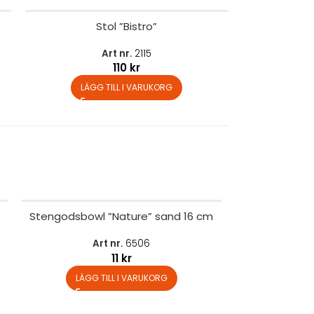
Stol ”Bistro”
Art nr.
2115
110
kr
LÄGG TILL I VARUKORG
Stengodsbowl ”Nature” sand 16 cm
Art nr.
6506
11
kr
LÄGG TILL I VARUKORG