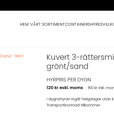
HEM
VÅRT SORTIMENT
CONTAINERS
HYRESVILLK
dag Stengods grönt/sand
Kuvert 3-rätters
grönt/sand
HYRPRIS PER DYGN
120 kr exkl. moms
150 kr inkl. m
I dygnshyran ingår helgdagar utan 
Transportkostnad tillkommer