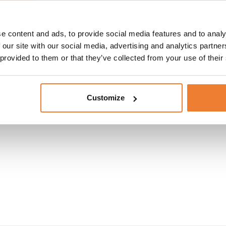
ev 40 cm
Pipsil
e content and ads, to provide social media features and to analy
nr.
5765
Art nr.
5783
 our site with our social media, advertising and analytics partn
40
kr
100
kr
 provided to them or that they’ve collected from your use of their
L I VARUKORG
LÄGG TILL I VARUKORG
Customize