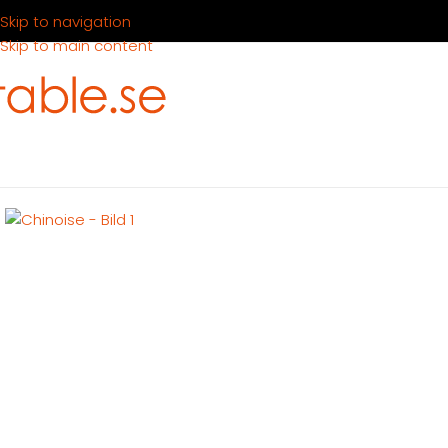
Skip to navigation
Skip to main content
Hem
Produkter
Köksutrustning
Köksredskap
Chinoise