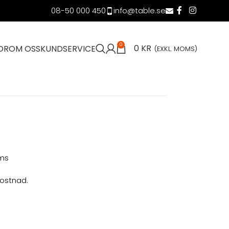
08-50 000 450
info@table.se
0
0
KR
OR
OM OSS
KUNDSERVICE
(EXKL. MOMS)
oms
kostnad.