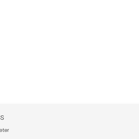
SS
eter