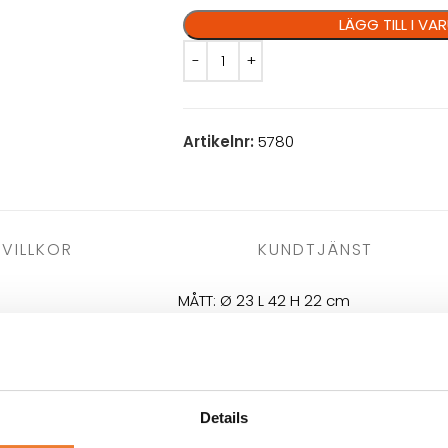
LÄGG TILL I V
Artikelnr:
5780
VILLKOR
KUNDTJÄNST
MÅTT: Ø 23 L 42 H 22 cm
Details