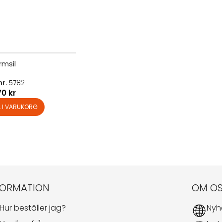
rmsil
nr.
5782
70
kr
L I VARUKORG
FORMATION
OM O
Hur beställer jag?
Nyh