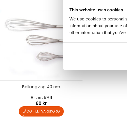
Soppsl
This website uses cookies
We use cookies to personalis
Art 
information about your use of
other information that you’ve
LÄGG TIL
Ballongvisp 40 cm
Art nr.
5761
60
kr
LÄGG TILL I VARUKORG