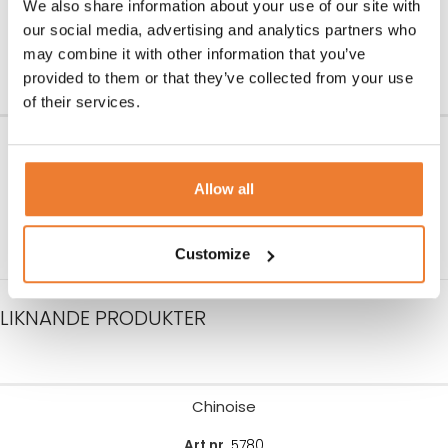
We also share information about your use of our site with
Art nr.
5782
Art nr.
5774
our social media, advertising and analytics partners who
170
kr
130
kr
may combine it with other information that you’ve
LÄGG TILL I VARUKORG
LÄGG TILL I VARUKORG
provided to them or that they’ve collected from your use
of their services.
Chinoise
Sauteuse 4,7 liter
Art nr.
5780
Art nr.
5776
Allow all
100
kr
150
kr
LÄGG TILL I VARUKORG
LÄGG TILL I VARUKORG
Customize
LIKNANDE PRODUKTER
Chinoise
Art nr.
5780