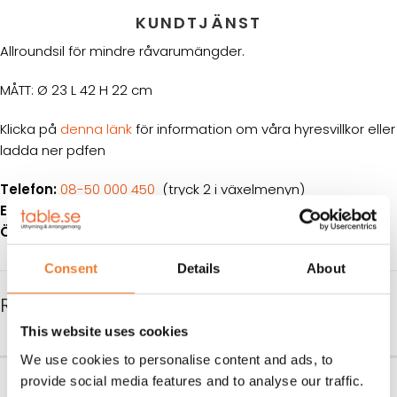
KUNDTJÄNST
Allroundsil för mindre råvarumängder.
MÅTT: Ø 23 L 42 H 22 cm
Klicka på
denna länk
för information om våra hyresvillkor eller
ladda ner pdfen
Telefon:
08-50 000 450
(tryck 2 i växelmenyn)
E-post:
info@table.se
Öppettider:
Måndag – fredag 08.00 – 17.00
Consent
Details
About
RELATERADE PRODUKTER
This website uses cookies
We use cookies to personalise content and ads, to
Armsil
Kastrull 36 liter
provide social media features and to analyse our traffic.