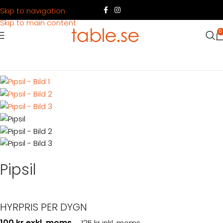
Skip to navigation
Skip to main content
0
Hem
Produkter
Köksutrustning
Köksredskap
Pipsil
Pipsil
HYRPRIS PER DYGN
100 kr exkl. moms
125 kr inkl. moms