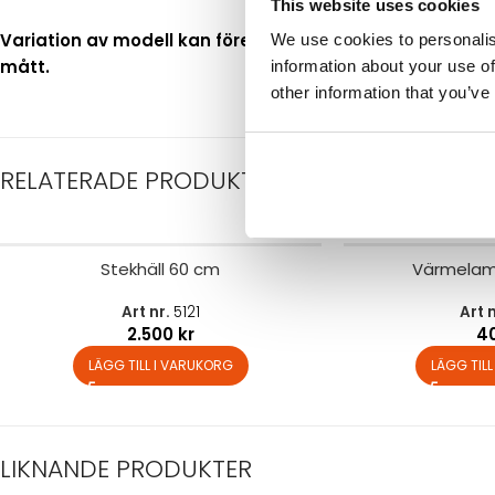
This website uses cookies
Variation av modell kan förekomma vilket kan ge avvike
We use cookies to personalis
mått.
information about your use of
other information that you’ve
RELATERADE PRODUKTER
Stekhäll 60 cm
Värmelam
Art nr.
5121
Art 
2.500
kr
4
LÄGG TILL I VARUKORG
LÄGG TIL
LIKNANDE PRODUKTER