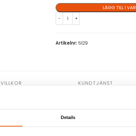
LÄGG TILL I V
Artikelnr:
5129
VILLKOR
KUNDTJÄNST
lka kan användas
MÅTT: B 42,5 cm D 58 cm H 33,5 cm
vå kablar och 2
VIKT: 12,0 kg
er liknande då den
KAPACITET: 2 korgar x 8 liter
Details
639
).
INKOPPLING EL: 2 x 230 V, 16 A
EFFEKT: 2 x 3,3 kw