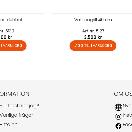
tös dubbel
Vattengrill 40 cm
nr.
5130
Art nr.
5127
700
kr
3.500
kr
L I VARUKORG
LÄGG TILL I VARUKORG
FORMATION
OM O
Hur beställer jag?
Nyh
Vanliga frågor
Ins
Hitta hit
Fac