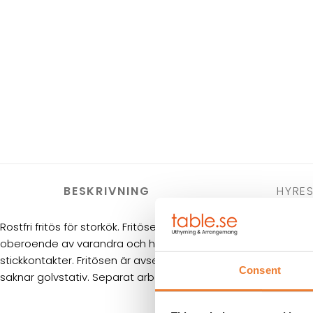
BESKRIVNING
HYRES
Rostfri fritös för storkök. Fritösen har två fack för fritering vi
oberoende av varandra och har separata termostater med t
stickkontakter. Fritösen är avsedd att ställas på köksbänk ell
Consent
saknar golvstativ. Separat arbetsbänk kan hyras till (
art.nr. 5