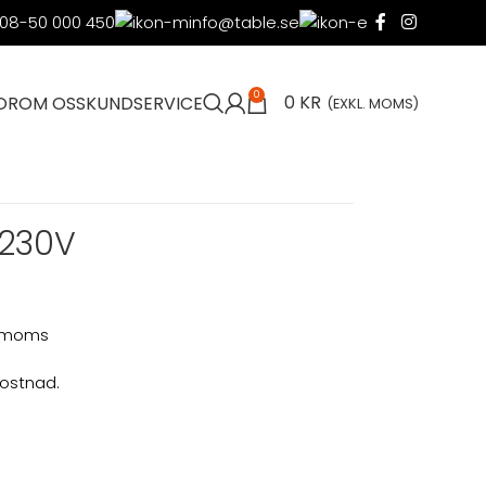
08-50 000 450
info@table.se
0
0
KR
OR
OM OSS
KUNDSERVICE
(EXKL. MOMS)
 230V
l. moms
kostnad.