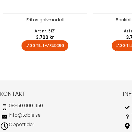
Fritös golvmodell
Bänkfri
Art nr.
5131
Art 
3.700
kr
3.
LÄGG TILL I VARUKORG
LÄGG TIL
KONTAKT
IN
08-50 000 450
info@table.se
Öppettider