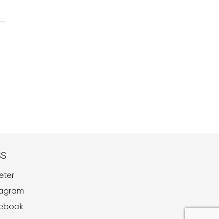
SS
eter
tagram
ebook