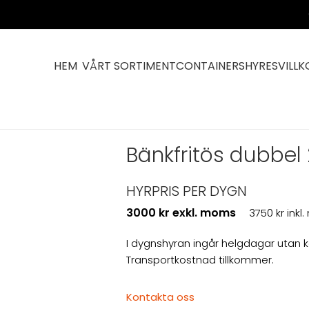
HEM
VÅRT SORTIMENT
CONTAINERS
HYRESVILLK
230V
Bänkfritös dubbel
HYRPRIS PER DYGN
3000 kr exkl. moms
3750 kr ink
I dygnshyran ingår helgdagar utan 
Transportkostnad tillkommer.
Kontakta oss