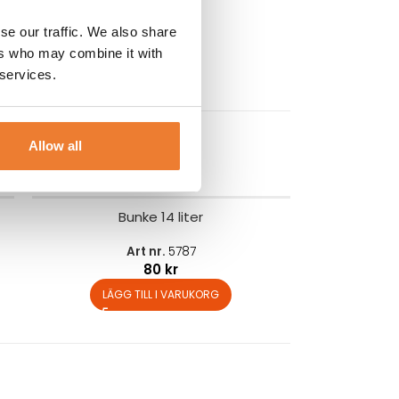
se our traffic. We also share
ers who may combine it with
 services.
Allow all
Bunke 14 liter
Art nr.
5787
80
kr
LÄGG TILL I VARUKORG