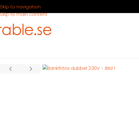
Skip to navigation
Skip to main content
Hem
Produkter
Köksutrustning
Tillagning
Bänkfritös dubbel 