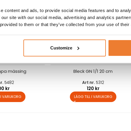
lser från angivna
e content and ads, to provide social media features and to analy
 our site with our social media, advertising and analytics partn
 provided to them or that they’ve collected from your use of their
Customize
pa mässing
Bleck GN 1/1 20 cm
nr.
5482
Art nr.
5312
00
kr
120
kr
L I VARUKORG
LÄGG TILL I VARUKORG