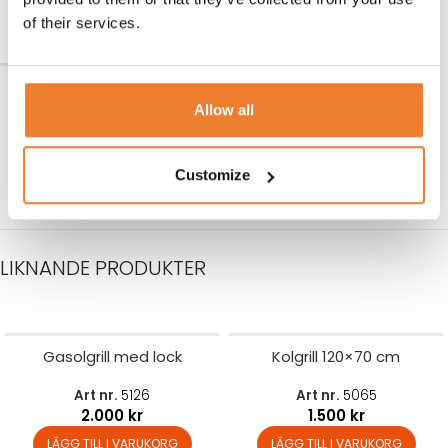
LÄGG TILL I VARUKORG
LÄGG TILL I VARUKORG
of their services.
Salamander – grill
Allow all
Art nr.
5028
2.200
kr
LÄGG TILL I VARUKORG
Customize
LIKNANDE PRODUKTER
Gasolgrill med lock
Kolgrill 120×70 cm
Art nr.
5126
Art nr.
5065
2.000
kr
1.500
kr
LÄGG TILL I VARUKORG
LÄGG TILL I VARUKORG