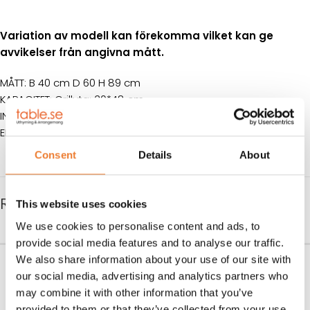
Variation av modell kan förekomma vilket kan ge
avvikelser från angivna mått.
MÅTT: B 40 cm D 60 H 89 cm
KAPACITET: Grillyta: 30*48 cm
INKOPPLING EL: 3-fas, 16 A
EFFEKT: 4,08 kw
Consent
Details
About
RELATERADE PRODUKTER
This website uses cookies
We use cookies to personalise content and ads, to
provide social media features and to analyse our traffic.
Bänkfritös dubbel
Rostfri arbetsbänk 120 cm
We also share information about your use of our site with
our social media, advertising and analytics partners who
Art nr.
5130
Art nr.
5640
may combine it with other information that you’ve
3.700
kr
450
kr
provided to them or that they’ve collected from your use