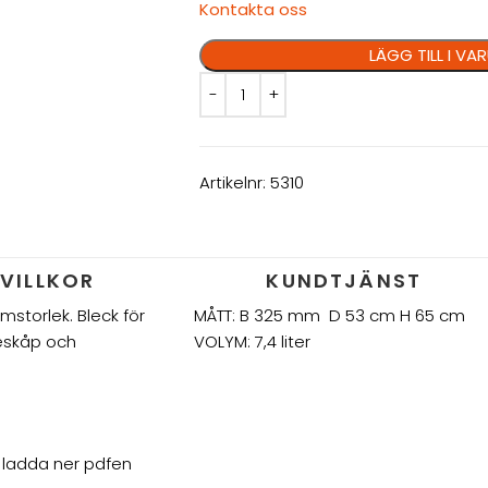
Kontakta oss
LÄGG TILL I V
Artikelnr:
5310
VILLKOR
KUNDTJÄNST
mstorlek. Bleck för
MÅTT: B 325 mm D 53 cm H 65 cm
meskåp och
VOLYM: 7,4 liter
er ladda ner pdfen