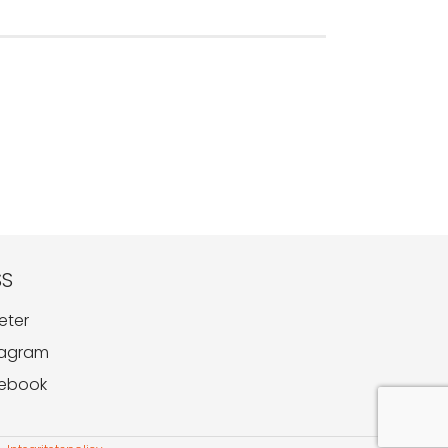
SS
eter
tagram
ebook