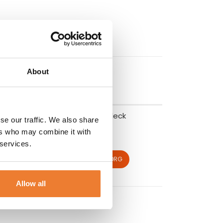
About
Värmeskåp 12 bleck
se our traffic. We also share
ers who may combine it with
Art nr.
5400
 services.
800
kr
LÄGG TILL I VARUKORG
Allow all