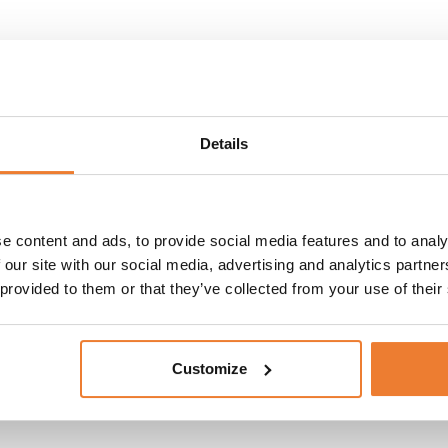
Details
d 3 brunnar
Varmluftsugn 6 bleck
e content and ads, to provide social media features and to analy
 our site with our social media, advertising and analytics partn
nr.
5410
Art nr.
5030
 provided to them or that they’ve collected from your use of their
050
kr
3.700
kr
L I VARUKORG
LÄGG TILL I VARUKORG
Customize