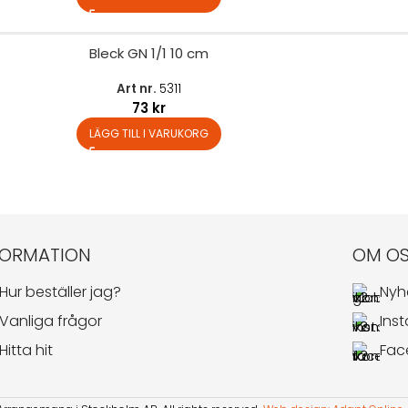
Bleck GN 1/1 10 cm
Art nr.
5311
73
kr
LÄGG TILL I VARUKORG
FORMATION
OM O
Hur beställer jag?
Nyh
Vanliga frågor
Ins
Hitta hit
Fac