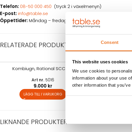
Telefon:
08-50 000 450
(tryck 2 i växelmenyn)
E-post:
info@table.se
Öppettider:
Måndag – fredag 08.00 – 17.00
Consent
RELATERADE PRODUKTER
This website uses cookies
Kombiugn, Rational SCC 201
Vattenba
We use cookies to personalis
information about your use of
Art nr.
5016
Art 
other information that you’ve
9.000
kr
1.
LÄGG TILL I VARUKORG
LÄGG TIL
LIKNANDE PRODUKTER