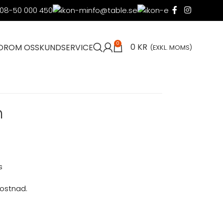
08-50 000 450
info@table.se
0
0
KR
OR
OM OSS
KUNDSERVICE
(EXKL. MOMS)
m
s
kostnad.