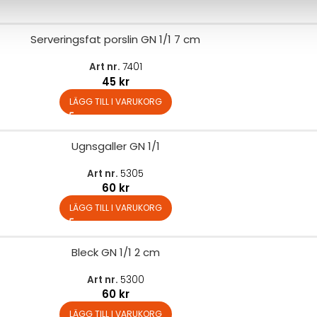
Serveringsfat porslin GN 1/1 7 cm
Art nr.
7401
45
kr
LÄGG TILL I VARUKORG
Ugnsgaller GN 1/1
Art nr.
5305
60
kr
LÄGG TILL I VARUKORG
Bleck GN 1/1 2 cm
Art nr.
5300
60
kr
LÄGG TILL I VARUKORG