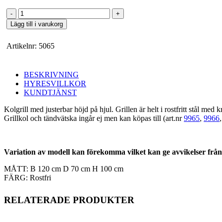
Kolgrill
120x70
Lägg till i varukorg
cm
mängd
Artikelnr:
5065
BESKRIVNING
HYRESVILLKOR
KUNDTJÄNST
Kolgrill med justerbar höjd på hjul. Grillen är helt i rostfritt stål med k
Grillkol och tändvätska ingår ej men kan köpas till (art.nr
9965
,
9966
Variation av modell kan förekomma vilket kan ge avvikelser från
MÅTT: B 120 cm D 70 cm H 100 cm
FÄRG: Rostfri
RELATERADE PRODUKTER