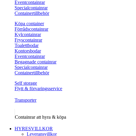
Eventcontainrar
Specialcontainrar
Containertillbehör
Köpa container
Förrådscontainrar
Kylcontainrar
Fryscontainrar
Toalettbodar
Kontorsbodar
Eventcontainrar
Begagnade containrar
Specialcontainrar
Containertillbehör
Self storage
Flytt & förvaringsservice
Transporter
Containrar att hyra & köpa
HYRESVILLKOR
Leveransvillkor