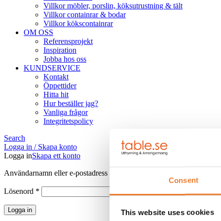
Villkor möbler, porslin, köksutrustning & tält
Villkor containrar & bodar
Villkor kökscontainrar
OM OSS
Referensprojekt
Inspiration
Jobba hos oss
KUNDSERVICE
Kontakt
Öppettider
Hitta hit
Hur beställer jag?
Vanliga frågor
Integritetspolicy
Search
Logga in / Skapa konto
Logga in
Skapa ett konto
Obligatoriskt
Användarnamn eller e-postadress
*
Consent
Obligatoriskt
Lösenord
*
Logga in
This website uses cookies