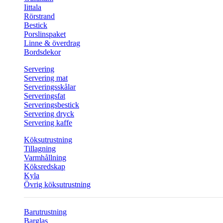
Iittala
Rörstrand
Bestick
Porslinspaket
Linne & överdrag
Bordsdekor
Servering
Servering mat
Serveringsskålar
Serveringsfat
Serveringsbestick
Servering dryck
Servering kaffe
Köksutrustning
Tillagning
Varmhållning
Köksredskap
Kyla
Övrig köksutrustning
Barutrustning
Barglas