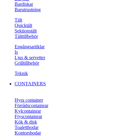
Bardiskar
Barutrustning
Tält
Quicktält
Sektionstält
Tälttillbehör
Engångsartiklar
Is
Ljus & servetter
Grilltillbehör
Teknik
CONTAINERS
Hyra container
Förrådscontainrar
Kylcontainrar
Fryscontainrar
Kök & disk
Toalettbodar
Kontorsbodar