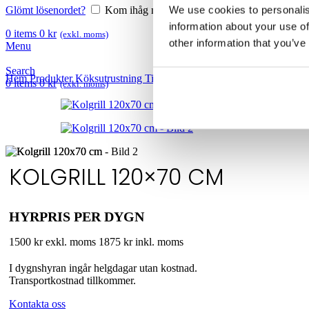
We use cookies to personalis
Glömt lösenordet?
Kom ihåg mig
information about your use of
0
items
0
kr
(exkl. moms)
other information that you’ve
Menu
Search
Hem
Produkter
Köksutrustning
Tillagning
Kolgrill 120×70 cm
0
items
0
kr
(exkl. moms)
KOLGRILL 120×70 CM
HYRPRIS PER DYGN
1500 kr exkl. moms
1875 kr inkl. moms
I dygnshyran ingår helgdagar utan kostnad.
Transportkostnad tillkommer.
Kontakta oss