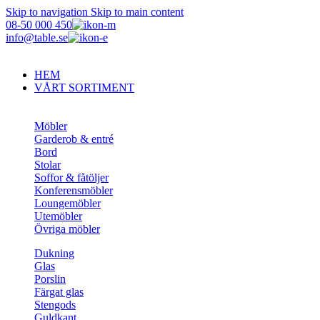
Skip to navigation
Skip to main content
08-50 000 450
info@table.se
HEM
VÅRT SORTIMENT
Möbler
Garderob & entré
Bord
Stolar
Soffor & fåtöljer
Konferensmöbler
Loungemöbler
Utemöbler
Övriga möbler
Dukning
Glas
Porslin
Färgat glas
Stengods
Guldkant