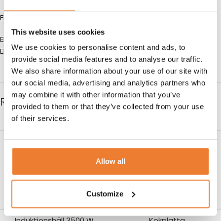
Elektrisk värme till chafing dish (
art.nr. 5451
).
This website uses cookies
EL: 230 V
We use cookies to personalise content and ads, to
EFFEKT: 280 W
provide social media features and to analyse our traffic.
We also share information about your use of our site with
our social media, advertising and analytics partners who
may combine it with other information that you’ve
RELATERADE PRODUKTER
provided to them or that they’ve collected from your use
of their services.
Värmehäll elektrisk
Chafingdish med elvärme
Art nr.
5480
Art nr.
5451
Allow all
300
kr
400
kr
LÄGG TILL I VARUKORG
LÄGG TILL I VARUKORG
Customize
Induktionshäll 3500 W
Kokplatta