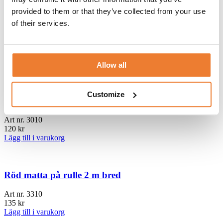
provided to them or that they’ve collected from your use
Telefon:
08-50 000 450
(tryck 1 i växelmenyn)
of their services.
E-post:
info@table.se
Öppettider:
Måndag – fredag 08.00 – 17.00
RELATERADE PRODUKTER
Allow all
Customize
Garderobsställning för 50 galgar
Art nr.
3010
120
kr
Lägg till i varukorg
Röd matta på rulle 2 m bred
Art nr.
3310
135
kr
Lägg till i varukorg