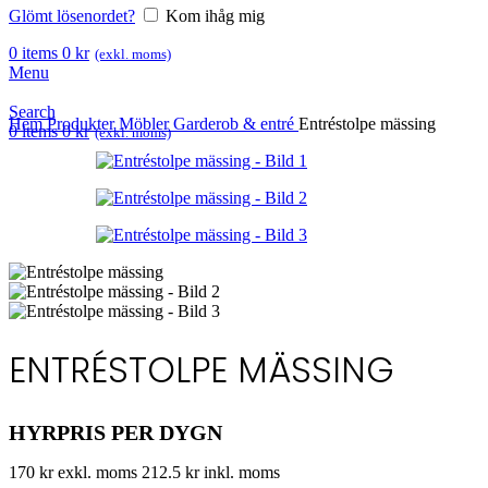
Glömt lösenordet?
Kom ihåg mig
0
items
0
kr
(exkl. moms)
Menu
Search
Hem
Produkter
Möbler
Garderob & entré
Entréstolpe mässing
0
items
0
kr
(exkl. moms)
ENTRÉSTOLPE MÄSSING
HYRPRIS PER DYGN
170 kr exkl. moms
212.5 kr inkl. moms