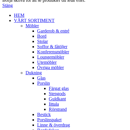
Börja skriva för att se produkter du letar efter.
Stäng
HEM
VÅRT SORTIMENT
Möbler
Garderob & entré
Bord
Stolar
Soffor & fåtöljer
Konferensmöbler
Loungemöbler
Utemöbler
Övriga möbler
Dukning
Glas
Porslin
Färgat glas
Stengods
Guldkant
Iittala
Rörstrand
Bestick
Porslinspaket
Linne & överdrag