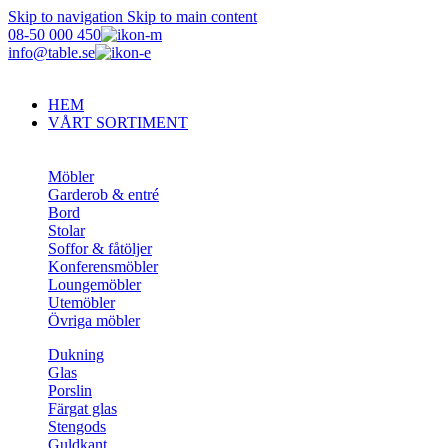
Skip to navigation
Skip to main content
08-50 000 450
info@table.se
HEM
VÅRT SORTIMENT
Möbler
Garderob & entré
Bord
Stolar
Soffor & fåtöljer
Konferensmöbler
Loungemöbler
Utemöbler
Övriga möbler
Dukning
Glas
Porslin
Färgat glas
Stengods
Guldkant