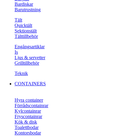
Bardiskar
Barutrustning
Tält
Quicktält
Sektionstält
Tälttillbehör
Engångsartiklar
Is
Ljus & servetter
Grilltillbehör
Teknik
CONTAINERS
Hyra container
Förrådscontainrar
Kylcontainrar
Fryscontainrar
Kök & disk
Toalettbodar
Kontorsbodar