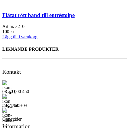
Flätat rött band till entréstolpe
Art nr.
3210
100
kr
Lägg till i varukorg
LIKNANDE PRODUKTER
Kontakt
08-50 000 450
info@table.se
Öppettider
Information