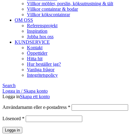
Villkor möbler, porslin, köksutrustning & tält
Villkor containrar & bodar
Villkor kökscontainrar
OM OSS
Referensprojekt
Inspiration
Jobba hos oss
KUNDSERVICE
Kontakt
Öppettider
Hitta hit
Hur beställer jag?
Vanliga frågor
Integritetspolicy
Search
Logga in / Skapa konto
Logga in
Skapa ett konto
Obligatoriskt
Användarnamn eller e-postadress
*
Obligatoriskt
Lösenord
*
Logga in