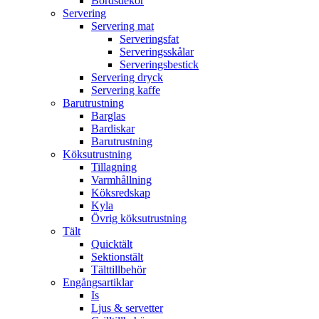
Bordsdekor
Servering
Servering mat
Serveringsfat
Serveringsskålar
Serveringsbestick
Servering dryck
Servering kaffe
Barutrustning
Barglas
Bardiskar
Barutrustning
Köksutrustning
Tillagning
Varmhållning
Köksredskap
Kyla
Övrig köksutrustning
Tält
Quicktält
Sektionstält
Tälttillbehör
Engångsartiklar
Is
Ljus & servetter