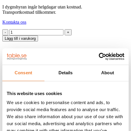
I dygnshyran ingår helgdagar utan kostnad.
Transportkostnad tillkommer.
Kontakta oss
Entréstolpe
mässing
Lägg till i varukorg
mängd
Artikelnr:
3200
BESKRIVNING
HYRESVILLKOR
Consent
Details
About
KUNDTJÄNST
Entréstolpe för att rama in entréer eller som personbarriär för att
styra folk vid eventuell köbildning. Används även i VIP-avdelningar
This website uses cookies
eller i mässmontrar. Band hyrs separat
(art.nr. 3210)
.
We use cookies to personalise content and ads, to
MÅTT: H 90 cm
FÄRG: Mässing
provide social media features and to analyse our traffic.
We also share information about your use of our site with
Klicka på
denna länk
för information om våra hyresvillkor eller
our social media, advertising and analytics partners who
ladda ner pdfen
may combine it with other information that you’ve