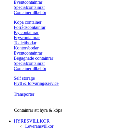
Eventcontainrar
Specialcontainrar
Containertillbehör
Köpa container
Förrådscontainrar
Kylcontainrar
Fryscontainrar
Toalettbodar
Kontorsbodar
Eventcontainrar
Begagnade containrar
Specialcontainrar
Containertillbehör
Self storage
Flytt & förvaringsservice
Transporter
Containrar att hyra & köpa
HYRESVILLKOR
Leveransvillkor