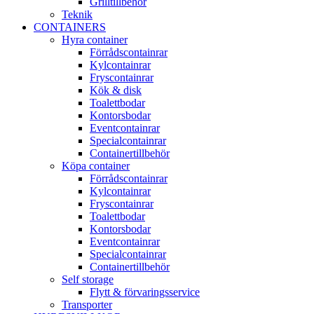
Grilltillbehör
Teknik
CONTAINERS
Hyra container
Förrådscontainrar
Kylcontainrar
Fryscontainrar
Kök & disk
Toalettbodar
Kontorsbodar
Eventcontainrar
Specialcontainrar
Containertillbehör
Köpa container
Förrådscontainrar
Kylcontainrar
Fryscontainrar
Toalettbodar
Kontorsbodar
Eventcontainrar
Specialcontainrar
Containertillbehör
Self storage
Flytt & förvaringsservice
Transporter