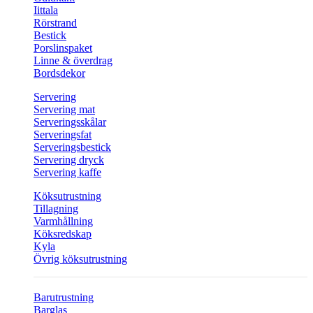
Iittala
Rörstrand
Bestick
Porslinspaket
Linne & överdrag
Bordsdekor
Servering
Servering mat
Serveringsskålar
Serveringsfat
Serveringsbestick
Servering dryck
Servering kaffe
Köksutrustning
Tillagning
Varmhållning
Köksredskap
Kyla
Övrig köksutrustning
Barutrustning
Barglas