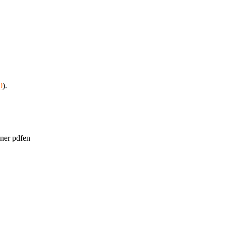
0
).
a ner pdfen