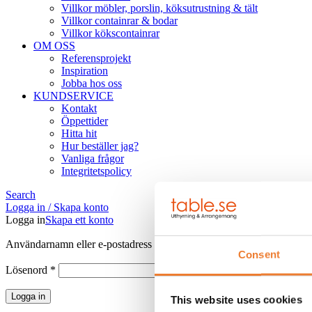
Villkor möbler, porslin, köksutrustning & tält
Villkor containrar & bodar
Villkor kökscontainrar
OM OSS
Referensprojekt
Inspiration
Jobba hos oss
KUNDSERVICE
Kontakt
Öppettider
Hitta hit
Hur beställer jag?
Vanliga frågor
Integritetspolicy
Search
Logga in / Skapa konto
Logga in
Skapa ett konto
Obligatoriskt
Användarnamn eller e-postadress
*
Consent
Obligatoriskt
Lösenord
*
Logga in
This website uses cookies