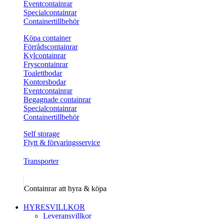
Eventcontainrar
Specialcontainrar
Containertillbehör
Köpa container
Förrådscontainrar
Kylcontainrar
Fryscontainrar
Toalettbodar
Kontorsbodar
Eventcontainrar
Begagnade containrar
Specialcontainrar
Containertillbehör
Self storage
Flytt & förvaringsservice
Transporter
Containrar att hyra & köpa
HYRESVILLKOR
Leveransvillkor