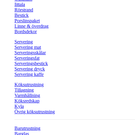
Iittala
Rörstrand
Bestick
Porslinspaket
Linne & överdrag
Bordsdekor
Servering
Servering mat
Serveringsskålar
Serveringsfat
Serveringsbestick
Servering dryck
Servering kaffe
Köksutrustning
Tillagning
Varmhållning
Köksredskap
Kyla
Övrig köksutrustning
Barutrustning
Barglas