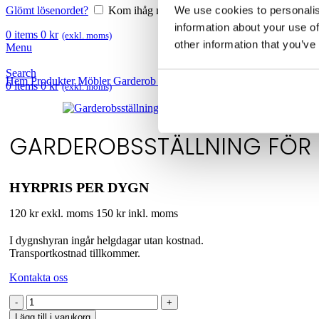
We use cookies to personalis
Glömt lösenordet?
Kom ihåg mig
information about your use of
0
items
0
kr
(exkl. moms)
other information that you’ve
Menu
Search
Hem
Produkter
Möbler
Garderob & entré
Garderobsställning för 50 g
0
items
0
kr
(exkl. moms)
GARDEROBSSTÄLLNING FÖR
HYRPRIS PER DYGN
120 kr exkl. moms
150 kr inkl. moms
I dygnshyran ingår helgdagar utan kostnad.
Transportkostnad tillkommer.
Kontakta oss
Garderobsställning
för
Lägg till i varukorg