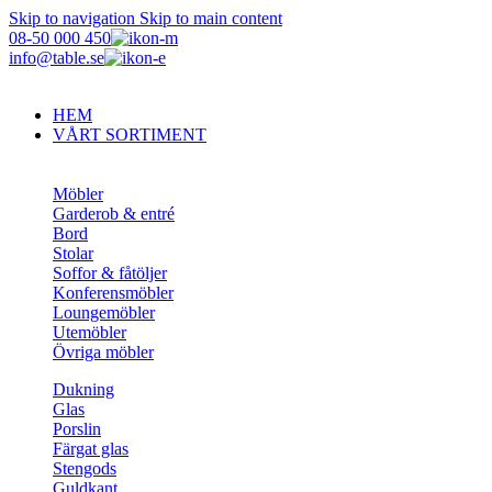
Skip to navigation
Skip to main content
08-50 000 450
info@table.se
HEM
VÅRT SORTIMENT
Möbler
Garderob & entré
Bord
Stolar
Soffor & fåtöljer
Konferensmöbler
Loungemöbler
Utemöbler
Övriga möbler
Dukning
Glas
Porslin
Färgat glas
Stengods
Guldkant