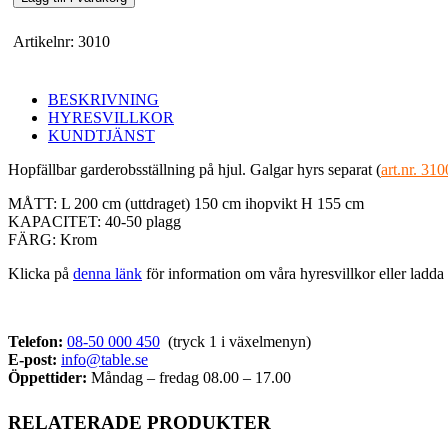
50
galgar
Artikelnr:
3010
mängd
BESKRIVNING
HYRESVILLKOR
KUNDTJÄNST
Hopfällbar garderobsställning på hjul. Galgar hyrs separat (
art.nr. 310
MÅTT: L 200 cm (uttdraget) 150 cm ihopvikt H 155 cm
KAPACITET: 40-50 plagg
FÄRG: Krom
Klicka på
denna länk
för information om våra hyresvillkor eller ladd
Telefon:
08-50 000 450
(tryck 1 i växelmenyn)
E-post:
info@table.se
Öppettider:
Måndag – fredag 08.00 – 17.00
RELATERADE PRODUKTER