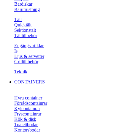
Bardiskar
Barutrustning
Tält
Quicktält
Sektionstält
Tälttillbehör
Engångsartiklar
Is
Ljus & servetter
Grilltillbehör
Teknik
CONTAINERS
Hyra container
Förrådscontainrar
Kylcontainrar
Fryscontainrar
Kök & disk
Toalettbodar
Kontorsbodar