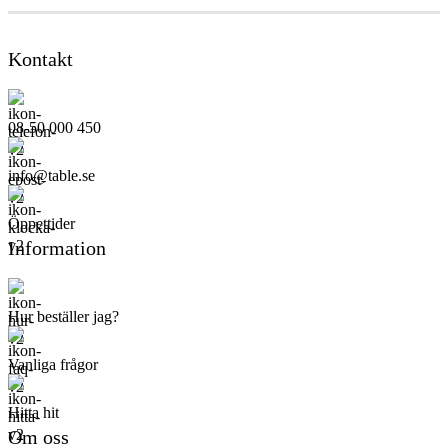
Kontakt
08-50 000 450
info@table.se
Öppettider
Information
Hur beställer jag?
Vanliga frågor
Hitta hit
Om oss