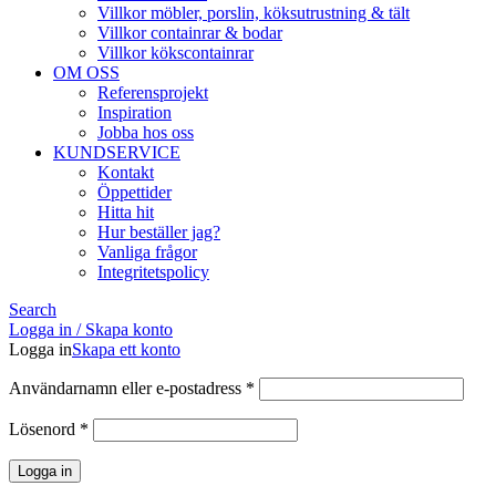
Villkor möbler, porslin, köksutrustning & tält
Villkor containrar & bodar
Villkor kökscontainrar
OM OSS
Referensprojekt
Inspiration
Jobba hos oss
KUNDSERVICE
Kontakt
Öppettider
Hitta hit
Hur beställer jag?
Vanliga frågor
Integritetspolicy
Search
Logga in / Skapa konto
Logga in
Skapa ett konto
Obligatoriskt
Användarnamn eller e-postadress
*
Obligatoriskt
Lösenord
*
Logga in