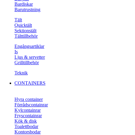
Bardiskar
Barutrustning
Tält
Quicktält
Sektionstält
Tälttillbehör
Engångsartiklar
Is
Ljus & servetter
Grilltillbehör
Teknik
CONTAINERS
Hyra container
Förrådscontainrar
Kylcontainrar
Fryscontainrar
Kök & disk
Toalettbodar
Kontorsbodar