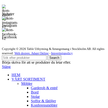
Nyheter
Instagram
Facebook
Copyright © 2026 Table Uthyrning & Arrangemang i Stockholm AB. All rights
reserved​​.
Web design: Adapt Online
-
Integritetspolicy
Search
Börja skriva för att se produkter du letar efter.
Stäng
HEM
VÅRT SORTIMENT
Möbler
Garderob & entré
Bord
Stolar
Soffor & fåtöljer
Konferensmöbler