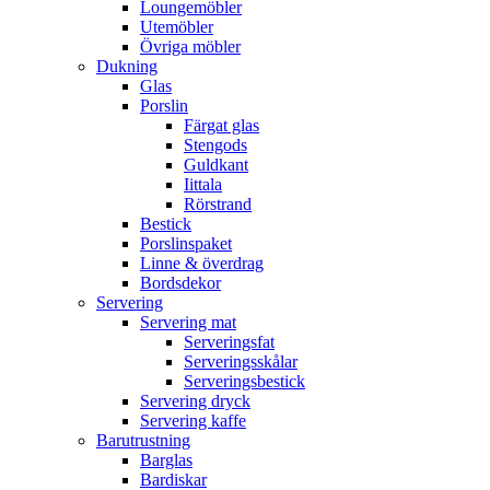
Loungemöbler
Utemöbler
Övriga möbler
Dukning
Glas
Porslin
Färgat glas
Stengods
Guldkant
Iittala
Rörstrand
Bestick
Porslinspaket
Linne & överdrag
Bordsdekor
Servering
Servering mat
Serveringsfat
Serveringsskålar
Serveringsbestick
Servering dryck
Servering kaffe
Barutrustning
Barglas
Bardiskar