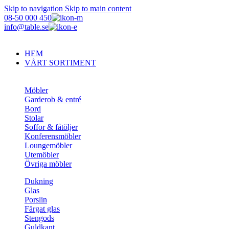
Skip to navigation
Skip to main content
08-50 000 450
info@table.se
HEM
VÅRT SORTIMENT
Möbler
Garderob & entré
Bord
Stolar
Soffor & fåtöljer
Konferensmöbler
Loungemöbler
Utemöbler
Övriga möbler
Dukning
Glas
Porslin
Färgat glas
Stengods
Guldkant