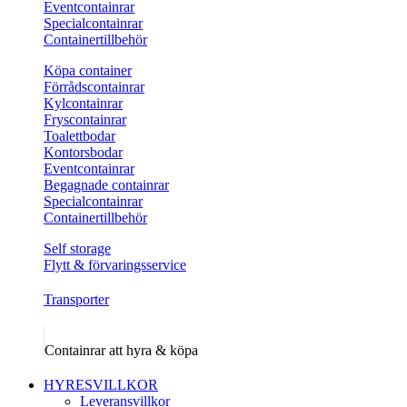
Eventcontainrar
Specialcontainrar
Containertillbehör
Köpa container
Förrådscontainrar
Kylcontainrar
Fryscontainrar
Toalettbodar
Kontorsbodar
Eventcontainrar
Begagnade containrar
Specialcontainrar
Containertillbehör
Self storage
Flytt & förvaringsservice
Transporter
Containrar att hyra & köpa
HYRESVILLKOR
Leveransvillkor