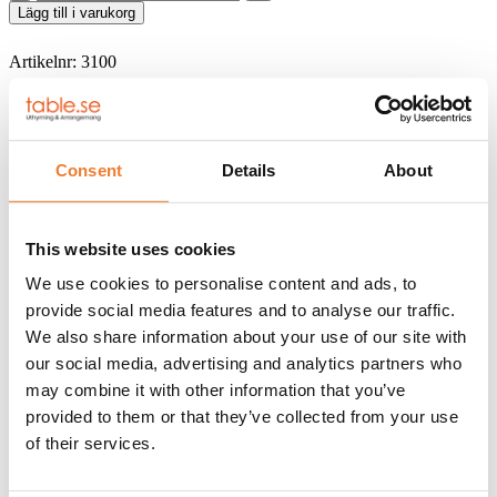
mängd
Lägg till i varukorg
Artikelnr:
3100
BESKRIVNING
HYRESVILLKOR
KUNDTJÄNST
Consent
Details
About
Klädgalge i trä som passar till garderobsställning
art. nr. 3010
.
Galgarna levereras i lådor om 50 st.
Klicka på
denna länk
för information om våra hyresvillkor eller
This website uses cookies
ladda ner pdfen
We use cookies to personalise content and ads, to
provide social media features and to analyse our traffic.
Telefon:
08-50 000 450
(tryck 1 i växelmenyn)
We also share information about your use of our site with
E-post:
info@table.se
our social media, advertising and analytics partners who
Öppettider:
Måndag – fredag 08.00 – 17.00
may combine it with other information that you’ve
provided to them or that they’ve collected from your use
RELATERADE PRODUKTER
of their services.