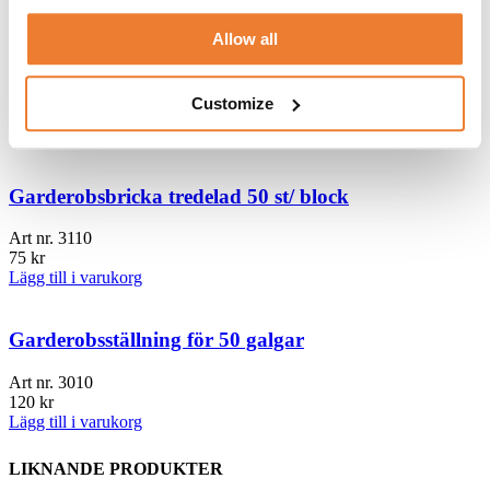
Garderobsställning för 200 galgar
Allow all
Art nr.
3020
200
kr
Customize
Lägg till i varukorg
Garderobsbricka tredelad 50 st/ block
Art nr.
3110
75
kr
Lägg till i varukorg
Garderobsställning för 50 galgar
Art nr.
3010
120
kr
Lägg till i varukorg
LIKNANDE PRODUKTER