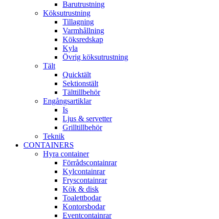
Barutrustning
Köksutrustning
Tillagning
Varmhållning
Köksredskap
Kyla
Övrig köksutrustning
Tält
Quicktält
Sektionstält
Tälttillbehör
Engångsartiklar
Is
Ljus & servetter
Grilltillbehör
Teknik
CONTAINERS
Hyra container
Förrådscontainrar
Kylcontainrar
Fryscontainrar
Kök & disk
Toalettbodar
Kontorsbodar
Eventcontainrar