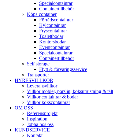
Specialcontainrar
Containertillbehör
Köpa container
Förrådscontainrar
Kylcontainrar
Fryscontainrar
Toalettbodar
Kontorsbodar
Eventcontainrar
Specialcontainrar
Containertillbehör
Self storage
Flytt & förvaringsservice
Transporter
HYRESVILLKOR
Leveransvillkor
Villkor möbler, porslin, köksutrustning & tält
Villkor containrar & bodar
Villkor kökscontainrar
OM OSS
Referensprojekt
Inspiration
Jobba hos oss
KUNDSERVICE
Kontakt