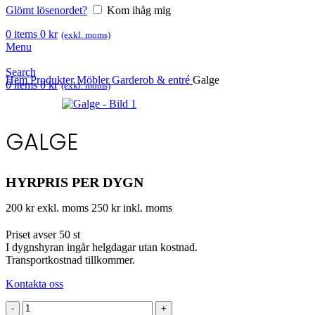
Glömt lösenordet?
Kom ihåg mig
0
items
0
kr
(exkl. moms)
Menu
Search
Hem
Produkter
Möbler
Garderob & entré
Galge
0
items
0
kr
(exkl. moms)
GALGE
HYRPRIS PER DYGN
200 kr exkl. moms
250 kr inkl. moms
Priset avser 50 st
I dygnshyran ingår helgdagar utan kostnad.
Transportkostnad tillkommer.
Kontakta oss
Galge