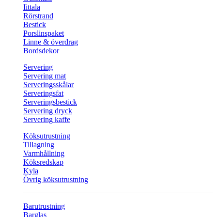
Iittala
Rörstrand
Bestick
Porslinspaket
Linne & överdrag
Bordsdekor
Servering
Servering mat
Serveringsskålar
Serveringsfat
Serveringsbestick
Servering dryck
Servering kaffe
Köksutrustning
Tillagning
Varmhållning
Köksredskap
Kyla
Övrig köksutrustning
Barutrustning
Barglas