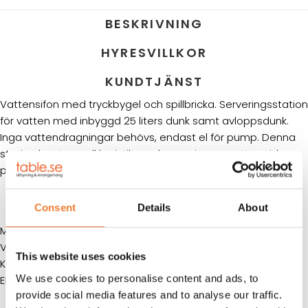
BESKRIVNING
HYRESVILLKOR
KUNDTJÄNST
Vattensifon med tryckbygel och spillbricka. Serveringsstation
för vatten med inbyggd 25 liters dunk samt avloppsdunk.
Inga vattendragningar behövs, endast el för pump. Denna
station hanterar all logistik med servering av vatten vid
publika evenemang.
Consent
Details
About
MÅTT: B 85 cm L 50 cm H 109 cm
VOLYM: 25 liter/dunk
This website uses cookies
KAPACITET: 3,5 l/min
We use cookies to personalise content and ads, to
EL: 220V
provide social media features and to analyse our traffic.