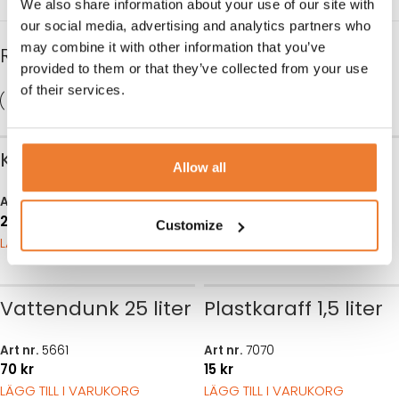
We also share information about your use of our site with
our social media, advertising and analytics partners who
may combine it with other information that you’ve
RELATERADE PRODUKTER
provided to them or that they’ve collected from your use
of their services.
Karaff 1 liter i glas
Vattenglas
Allow all
Art nr.
7071
Art nr.
8100
25
kr
4
kr
Customize
LÄGG TILL I VARUKORG
LÄGG TILL I VARUKORG
Vattendunk 25 liter
Plastkaraff 1,5 liter
Art nr.
5661
Art nr.
7070
70
kr
15
kr
LÄGG TILL I VARUKORG
LÄGG TILL I VARUKORG