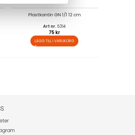
Plastkantin GN 1/1 12 cm
Art nr.
5314
75
kr
LÄGG TILL I VARUKORG
SS
eter
tagram