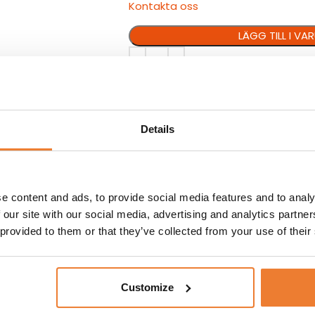
Kontakta oss
LÄGG TILL I V
Artikelnr:
6691
Details
VILLKOR
KUNDTJÄNST
e content and ads, to provide social media features and to analy
. Finns i olika
MÅTT: L 20 cm
 our site with our social media, advertising and analytics partn
 provided to them or that they’ve collected from your use of their
Customize