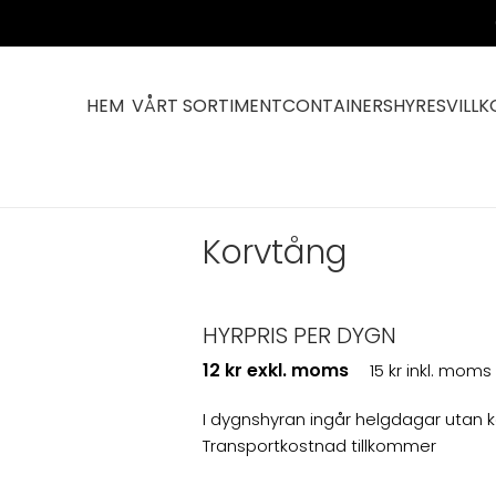
HEM
VÅRT SORTIMENT
CONTAINERS
HYRESVILLK
Korvtång
Korvtång
HYRPRIS PER DYGN
12 kr exkl. moms
15 kr inkl. moms
I dygnshyran ingår helgdagar utan 
Transportkostnad tillkommer