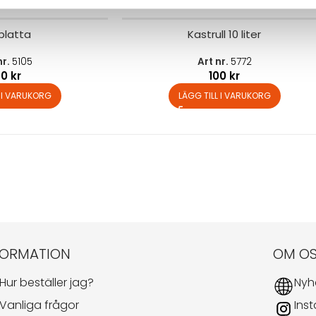
platta
Kastrull 10 liter
nr.
5105
Art nr.
5772
90
kr
100
kr
L I VARUKORG
LÄGG TILL I VARUKORG
FORMATION
OM O
Hur beställer jag?
Nyh
Vanliga frågor
Ins