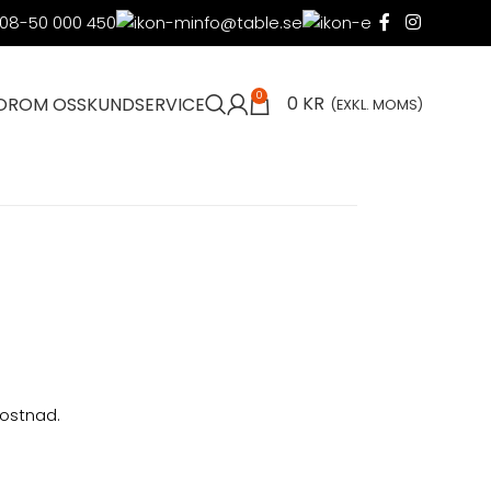
08-50 000 450
info@table.se
0
0
KR
OR
OM OSS
KUNDSERVICE
(EXKL. MOMS)
kostnad.