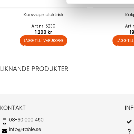
Korvvagn elektrisk
Kok
Art nr.
5230
Art 
1.200
kr
1
LÄGG TILL I VARUKORG
LÄGG TIL
LIKNANDE PRODUKTER
KONTAKT
IN
08-50 000 450
info@table.se