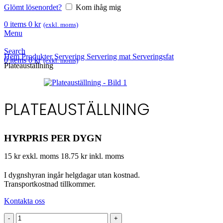
Glömt lösenordet?
Kom ihåg mig
0
items
0
kr
(exkl. moms)
Menu
Search
Hem
Produkter
Servering
Servering mat
Serveringsfat
0
items
0
kr
(exkl. moms)
Plateauställning
PLATEAUSTÄLLNING
HYRPRIS PER DYGN
15 kr exkl. moms
18.75 kr inkl. moms
I dygnshyran ingår helgdagar utan kostnad.
Transportkostnad tillkommer.
Kontakta oss
Plateauställning