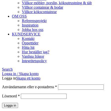
Villkor möbler, porslin, köksutrustning & tält
Villkor containrar & bodar
Villkor kökscontainrar
OM OSS
Referensprojekt
Inspiration
Jobba hos oss
KUNDSERVICE
Kontakt
Öppettider
Hitta hit
Hur beställer jag?
Vanliga frågor
Integritetspolicy
Search
Logga in / Skapa konto
Logga in
Skapa ett konto
Obligatoriskt
Användarnamn eller e-postadress
*
Obligatoriskt
Lösenord
*
Logga in