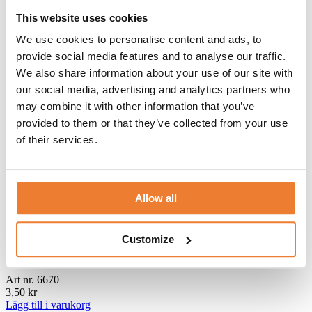
This website uses cookies
We use cookies to personalise content and ads, to
Kloknäckare
provide social media features and to analyse our traffic.
We also share information about your use of our site with
Art nr.
6680
our social media, advertising and analytics partners who
12
kr
may combine it with other information that you’ve
Lägg till i varukorg
provided to them or that they’ve collected from your use
of their services.
Fat till plateauställning 40 cm
Art nr.
7306
35
kr
Allow all
Lägg till i varukorg
Customize
Skaldjursbestick
Art nr.
6670
3,50
kr
Lägg till i varukorg