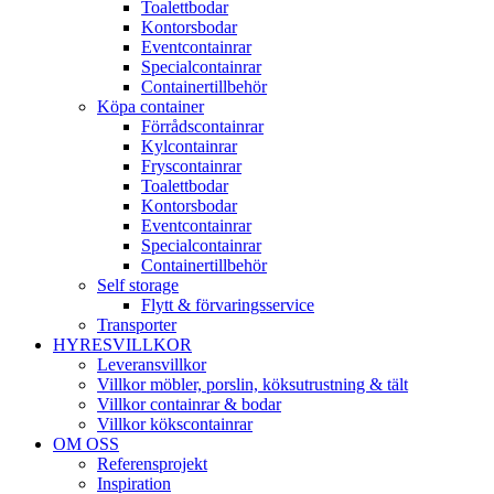
Toalettbodar
Kontorsbodar
Eventcontainrar
Specialcontainrar
Containertillbehör
Köpa container
Förrådscontainrar
Kylcontainrar
Fryscontainrar
Toalettbodar
Kontorsbodar
Eventcontainrar
Specialcontainrar
Containertillbehör
Self storage
Flytt & förvaringsservice
Transporter
HYRESVILLKOR
Leveransvillkor
Villkor möbler, porslin, köksutrustning & tält
Villkor containrar & bodar
Villkor kökscontainrar
OM OSS
Referensprojekt
Inspiration