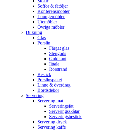
Stolar
Soffor & fåtöljer
Konferensmöbler
Loungemöbler
Utemöbler
Övriga möbler
Dukning
Glas
Porslin
Färgat glas
Stengods
Guldkant
Iittala
Rörstrand
Bestick
Porslinspaket
Linne & överdrag
Bordsdekor
Servering
Servering mat
Serveringsfat
Serveringsskålar
Serveringsbestick
Servering dryck
Servering kaffe