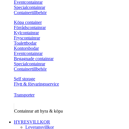
Eventcontainrar
Specialcontainrar
Containertillbehör
Köpa container
Förrådscontainrar
Kylcontainrar
Fryscontainrar
Toalettbodar
Kontorsbodar
Eventcontainrar
Begagnade containrar
Specialcontainrar
Containertillbehör
Self storage
Flytt & förvaringsservice
Transporter
Containrar att hyra & köpa
HYRESVILLKOR
Leveransvillkor