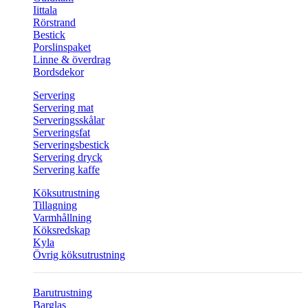
Iittala
Rörstrand
Bestick
Porslinspaket
Linne & överdrag
Bordsdekor
Servering
Servering mat
Serveringsskålar
Serveringsfat
Serveringsbestick
Servering dryck
Servering kaffe
Köksutrustning
Tillagning
Varmhållning
Köksredskap
Kyla
Övrig köksutrustning
Barutrustning
Barglas