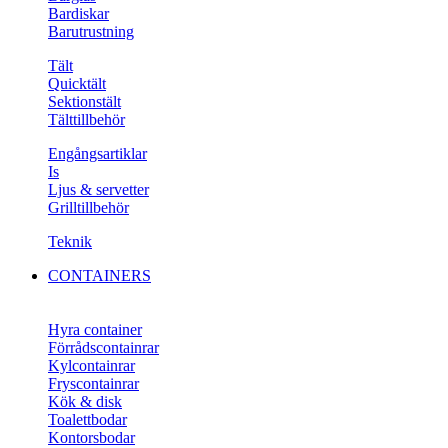
Bardiskar
Barutrustning
Tält
Quicktält
Sektionstält
Tälttillbehör
Engångsartiklar
Is
Ljus & servetter
Grilltillbehör
Teknik
CONTAINERS
Hyra container
Förrådscontainrar
Kylcontainrar
Fryscontainrar
Kök & disk
Toalettbodar
Kontorsbodar