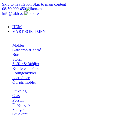
Skip to navigation
Skip to main content
08-50 000 450
info@table.se
HEM
VÅRT SORTIMENT
Möbler
Garderob & entré
Bord
Stolar
Soffor & fåtöljer
Konferensmöbler
Loungemöbler
Utemöbler
Övriga möbler
Dukning
Glas
Porslin
Färgat glas
Stengods
Guldkant