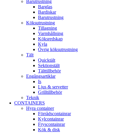
Barutrustning
Barglas
Bardiskar
Barutrustning
Köksutrustning
Tillagning
Varmhållning
Köksredskap
Kyla
Övrig köksutrustning
Tält
Quicktält
Sektionstält
Tälttillbehör
Engångsartiklar
Is
Ljus & servetter
Grilltillbehör
Teknik
CONTAINERS
Hyra container
Förrådscontainrar
Kylcontainrar
Fryscontainrar
Kök & disk