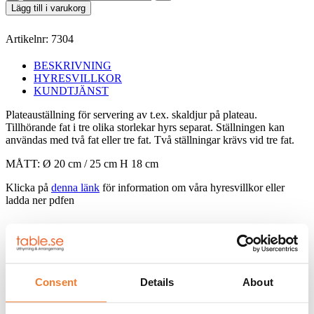
mängd
Lägg till i varukorg
Artikelnr:
7304
BESKRIVNING
HYRESVILLKOR
KUNDTJÄNST
Plateauställning för servering av t.ex. skaldjur på plateau.
Tillhörande fat i tre olika storlekar hyrs separat. Ställningen kan
användas med två fat eller tre fat. Två ställningar krävs vid tre fat.
MÅTT: Ø 20 cm / 25 cm H 18 cm
Klicka på
denna länk
för information om våra hyresvillkor eller
ladda ner pdfen
Telefon:
08-50 000 450
(tryck 1 i växelmenyn)
E-post:
info@table.se
Öppettider:
Måndag – fredag 08.00 – 17.00
Consent
Details
About
RELATERADE PRODUKTER