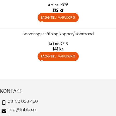
Art nr.
7326
132
kr
LÄGG TILL I VARUKORG
Serveringsställning koppar/Rörstrand
Art nr.
7318
141
kr
LÄGG TILL I VARUKORG
KONTAKT
08-50 000 450
info@table.se