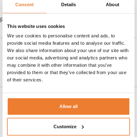
Consent
Details
About
RELATERADE PRODUKTER
This website uses cookies
We use cookies to personalise content and ads, to
provide social media features and to analyse our traffic.
Kräftkniv
Iskuber i kyllåda 10 kg
We also share information about your use of our site with
Art nr.
6681
Art nr.
7100
our social media, advertising and analytics partners who
3,50
kr
267
kr
may combine it with other information that you’ve
LÄGG TILL I VARUKORG
LÄGG TILL I VARUKORG
provided to them or that they’ve collected from your use
of their services.
Skaldjursbestick
Kloknäckare
Art nr.
6670
Art nr.
6680
Allow all
3,50
kr
12
kr
LÄGG TILL I VARUKORG
LÄGG TILL I VARUKORG
Customize