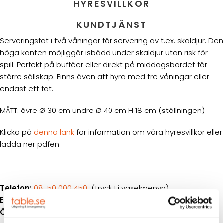
HYRESVILLKOR
KUNDTJÄNST
Serveringsfat i två våningar för servering av t.ex. skaldjur. Den
höga kanten möjliggör isbädd under skaldjur utan risk för
spill. Perfekt på bufféer eller direkt på middagsbordet för
större sällskap. Finns även att hyra med tre våningar eller
endast ett fat.
MÅTT: övre Ø 30 cm undre Ø 40 cm H 18 cm (ställningen)
Klicka på
denna länk
för information om våra hyresvillkor eller
ladda ner pdfen
Telefon:
08-50 000 450
(tryck 1 i växelmenyn)
E-post:
info@table.se
Öppettider:
Måndag – fredag 08.00 – 17.00