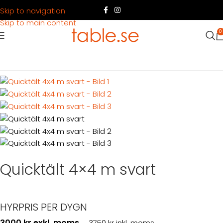
Skip to navigation
Skip to main content
0
Hem
Produkter
Tält
Quicktält
Quicktält 4×4 m svart
Quicktält 4×4 m svart
HYRPRIS PER DYGN
3000 kr exkl. moms
3750 kr inkl. moms