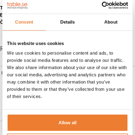
Telefon:
08-50 000 450
(tryck 1 i växelmenyn)
E-post:
info@table.se
Öppettider:
Måndag – fredag 08.00 – 17.00
Consent
Details
About
This website uses cookies
RELATERADE PRODUKTER
We use cookies to personalise content and ads, to
provide social media features and to analyse our traffic.
We also share information about your use of our site with
Bänkset svart 180×70 cm för
Plastgolv till tält
our social media, advertising and analytics partners who
6-8 pers
may combine it with other information that you’ve
Art nr.
5850
provided to them or that they’ve collected from your use
80
kr
Art nr.
1222
of their services.
185
kr
LÄGG TILL I VARUKORG
LÄGG TILL I VARUKORG
Allow all
Tältvikt 10 kg