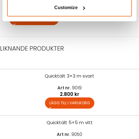
Art nr.
9810
Customize
100
kr
LÄGG TILL I VARUKORG
LIKNANDE PRODUKTER
Quicktält 3×3 m svart
Art nr.
9019
2.800
kr
LÄGG TILL I VARUKORG
Quicktält 5×5 m vitt
Art nr.
9050