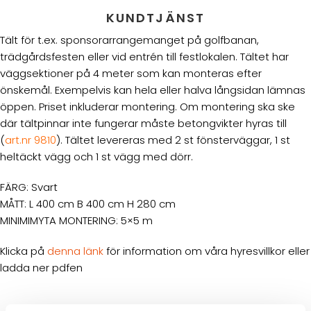
KUNDTJÄNST
Tält för t.ex. sponsorarrangemanget på golfbanan,
trädgårdsfesten eller vid entrén till festlokalen. Tältet har
väggsektioner på 4 meter som kan monteras efter
önskemål. Exempelvis kan hela eller halva långsidan lämnas
öppen. Priset inkluderar montering. Om montering ska ske
där tältpinnar inte fungerar måste betongvikter hyras till
(
art.nr 9810
). Tältet levereras med 2 st fönsterväggar, 1 st
heltäckt vägg och 1 st vägg med dörr.
FÄRG: Svart
MÅTT: L 400 cm B 400 cm H 280 cm
MINIMIMYTA MONTERING: 5×5 m
Klicka på
denna länk
för information om våra hyresvillkor eller
ladda ner pdfen