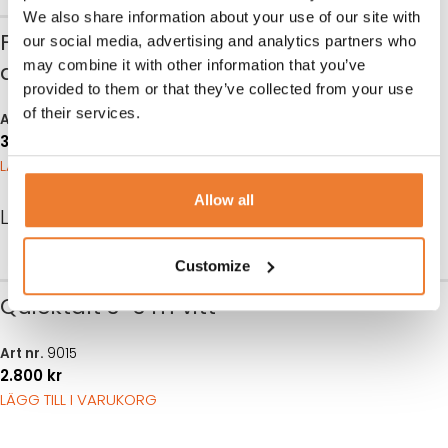
Tältvikt 10 kg
We also share information about your use of our site with
Fällbar stol med
our social media, advertising and analytics partners who
Art nr.
9810
may combine it with other information that you’ve
dyna vit
100
kr
provided to them or that they’ve collected from your use
LÄGG TILL I VARUKORG
of their services.
Art nr.
2104
35
kr
LÄGG TILL I VARUKORG
Allow all
LIKNANDE PRODUKTER
Customize
Quicktält 3×3 m vitt
Art nr.
9015
2.800
kr
LÄGG TILL I VARUKORG