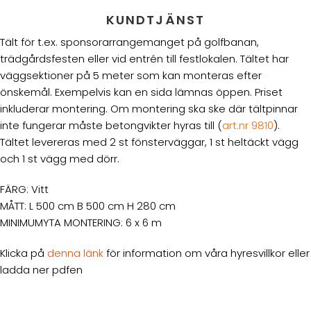
KUNDTJÄNST
Tält för t.ex. sponsorarrangemanget på golfbanan,
trädgårdsfesten eller vid entrén till festlokalen. Tältet har
väggsektioner på 5 meter som kan monteras efter
önskemål. Exempelvis kan en sida lämnas öppen. Priset
inkluderar montering. Om montering ska ske där tältpinnar
inte fungerar måste betongvikter hyras till (
art.nr 9810
).
Tältet levereras med 2 st fönsterväggar, 1 st heltäckt vägg
och 1 st vägg med dörr.
FÄRG: Vitt
MÅTT: L 500 cm B 500 cm H 280 cm
MINIMUMYTA MONTERING: 6 x 6 m
Klicka på
denna länk
för information om våra hyresvillkor eller
ladda ner pdfen