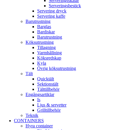
Serveringsskålar
Serveringsbestick
Servering dryck
Servering kaffe
Barutrustning
Barglas
Bardiskar
Barutrustning
Köksutrustning
Tillagning
Varmhållning
Köksredskap
Kyla
Övrig köksutrustning
Tält
Quicktält
Sektionstält
Tälttillbehör
Engångsartiklar
Is
Ljus & servetter
Grilltillbehör
Teknik
CONTAINERS
Hyra container