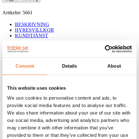
liter
mängd
Artikelnr:
5661
BESKRIVNING
HYRESVILLKOR
KUNDTJÄNST
Vattendunk med hällpip.
VOLYM: 25 liter
Consent
Details
About
Klicka på
denna länk
för information om våra hyresvillkor eller
ladda ner pdfen
Telefon:
08-50 000 450
(tryck 2 i växelmenyn)
This website uses cookies
E-post:
info@table.se
Öppettider:
Måndag – fredag 08.00 – 17.00
We use cookies to personalise content and ads, to
provide social media features and to analyse our traffic.
RELATERADE PRODUKTER
We also share information about your use of our site with
our social media, advertising and analytics partners who
may combine it with other information that you’ve
Plastkaraff 1,5 liter
provided to them or that they’ve collected from your use