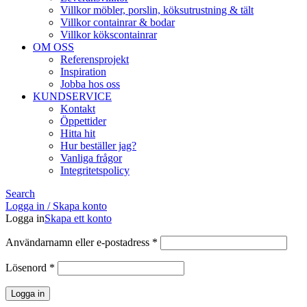
Villkor möbler, porslin, köksutrustning & tält
Villkor containrar & bodar
Villkor kökscontainrar
OM OSS
Referensprojekt
Inspiration
Jobba hos oss
KUNDSERVICE
Kontakt
Öppettider
Hitta hit
Hur beställer jag?
Vanliga frågor
Integritetspolicy
Search
Logga in / Skapa konto
Logga in
Skapa ett konto
Obligatoriskt
Användarnamn eller e-postadress
*
Obligatoriskt
Lösenord
*
Logga in