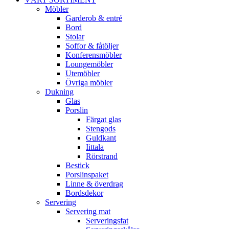
Möbler
Garderob & entré
Bord
Stolar
Soffor & fåtöljer
Konferensmöbler
Loungemöbler
Utemöbler
Övriga möbler
Dukning
Glas
Porslin
Färgat glas
Stengods
Guldkant
Iittala
Rörstrand
Bestick
Porslinspaket
Linne & överdrag
Bordsdekor
Servering
Servering mat
Serveringsfat