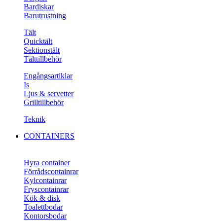
Bardiskar
Barutrustning
Tält
Quicktält
Sektionstält
Tälttillbehör
Engångsartiklar
Is
Ljus & servetter
Grilltillbehör
Teknik
CONTAINERS
Hyra container
Förrådscontainrar
Kylcontainrar
Fryscontainrar
Kök & disk
Toalettbodar
Kontorsbodar