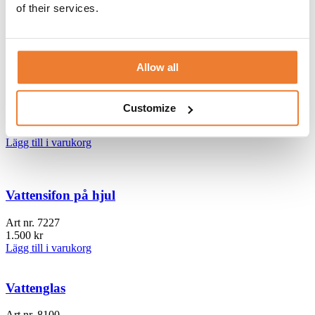
of their services.
Art nr.
7070
15
kr
Lägg till i varukorg
Allow all
Mobil köksö
Customize
Art nr.
5015
5.000
kr
Lägg till i varukorg
Vattensifon på hjul
Art nr.
7227
1.500
kr
Lägg till i varukorg
Vattenglas
Art nr.
8100