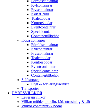
Förrådscontainrar
Kylcontainrar
Fryscontainrar
Kök & disk
Toalettbodar
Kontorsbodar
Eventcontainrar
Specialcontainrar
Containertillbehör
Köpa container
Förrådscontainrar
Kylcontainrar
Fryscontainrar
Toalettbodar
Kontorsbodar
Eventcontainrar
Specialcontainrar
Containertillbehör
Self storage
Flytt & förvaringsservice
Transporter
HYRESVILLKOR
Leveransvillkor
Villkor möbler, porslin, köksutrustning & tält
Villkor containrar & bodar