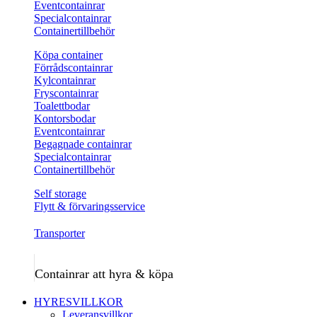
Eventcontainrar
Specialcontainrar
Containertillbehör
Köpa container
Förrådscontainrar
Kylcontainrar
Fryscontainrar
Toalettbodar
Kontorsbodar
Eventcontainrar
Begagnade containrar
Specialcontainrar
Containertillbehör
Self storage
Flytt & förvaringsservice
Transporter
Containrar att hyra & köpa
HYRESVILLKOR
Leveransvillkor