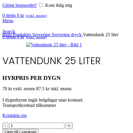
Glömt lösenordet?
Kom ihåg mig
0
items
0
kr
(exkl. moms)
Menu
Search
Hem
Produkter
Servering
Servering dryck
Vattendunk 25 liter
0
items
0
kr
(exkl. moms)
VATTENDUNK 25 LITER
HYRPRIS PER DYGN
70 kr exkl. moms
87.5 kr inkl. moms
I dygnshyran ingår helgdagar utan kostnad.
Transportkostnad tillkommer
Kontakta oss
Vattendunk
25
Lägg till i varukorg