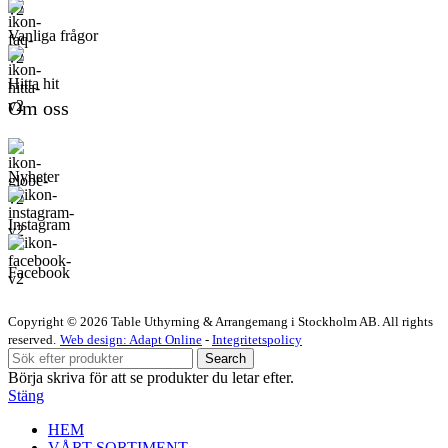
Vanliga frågor
Hitta hit
Om oss
Nyheter
Instagram
Facebook
Copyright © 2026 Table Uthyrning & Arrangemang i Stockholm AB. All rights
reserved​​.
Web design: Adapt Online
-
Integritetspolicy
Search
Börja skriva för att se produkter du letar efter.
Stäng
HEM
VÅRT SORTIMENT