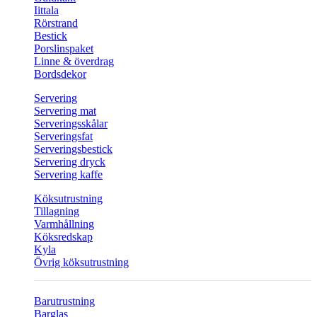
Iittala
Rörstrand
Bestick
Porslinspaket
Linne & överdrag
Bordsdekor
Servering
Servering mat
Serveringsskålar
Serveringsfat
Serveringsbestick
Servering dryck
Servering kaffe
Köksutrustning
Tillagning
Varmhållning
Köksredskap
Kyla
Övrig köksutrustning
Barutrustning
Barglas