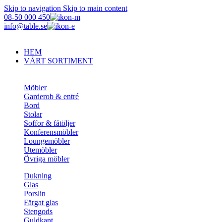
Skip to navigation
Skip to main content
08-50 000 450
info@table.se
HEM
VÅRT SORTIMENT
Möbler
Garderob & entré
Bord
Stolar
Soffor & fåtöljer
Konferensmöbler
Loungemöbler
Utemöbler
Övriga möbler
Dukning
Glas
Porslin
Färgat glas
Stengods
Guldkant