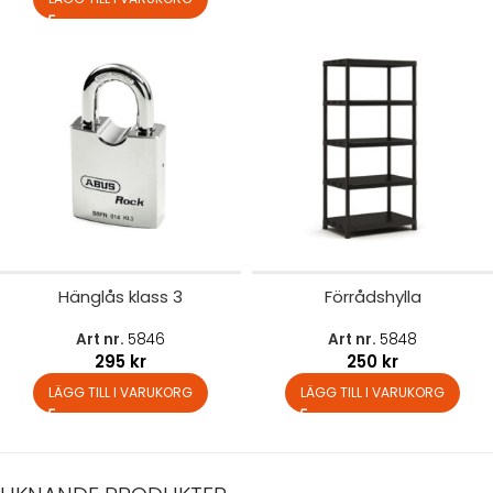
Hänglås klass 3
Förrådshylla
Art nr.
5846
Art nr.
5848
295
kr
250
kr
LÄGG TILL I VARUKORG
LÄGG TILL I VARUKORG