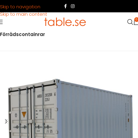
Skip to navigation
Skip to main content
0
Hem
Produkter
Container
Hyra container
Förrådscontainrar