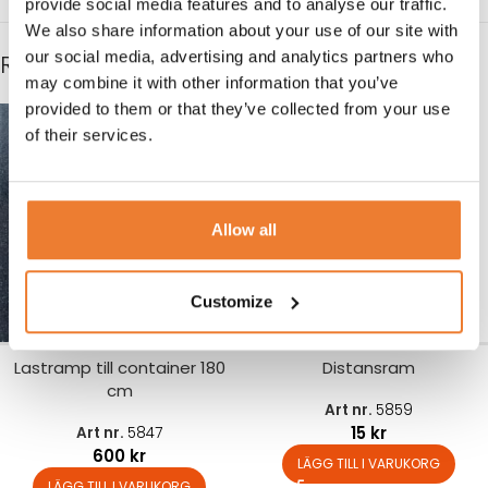
provide social media features and to analyse our traffic.
We also share information about your use of our site with
our social media, advertising and analytics partners who
RELATERADE PRODUKTER
may combine it with other information that you’ve
provided to them or that they’ve collected from your use
of their services.
Allow all
Customize
Lastramp till container 180
Distansram
cm
Art nr.
5859
15
kr
Art nr.
5847
600
kr
LÄGG TILL I VARUKORG
LÄGG TILL I VARUKORG