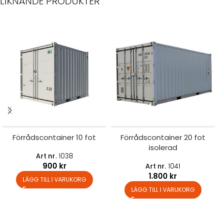
LIKNANDE PRODUKTER
Förrådscontainer 10 fot
Förrådscontainer 20 fot
isolerad
Art nr.
1038
900
kr
Art nr.
1041
1.800
kr
LÄGG TILL I VARUKORG
LÄGG TILL I VARUKORG