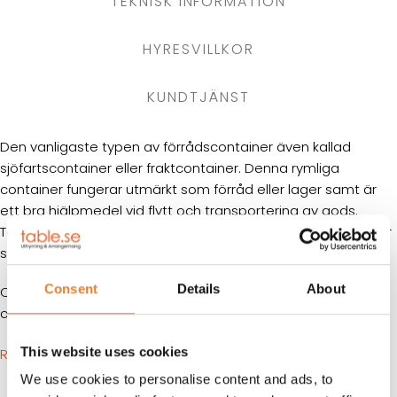
TEKNISK INFORMATION
HYRESVILLKOR
KUNDTJÄNST
Den vanligaste typen av förrådscontainer även kallad
sjöfartscontainer eller fraktcontainer. Denna rymliga
container fungerar utmärkt som förråd eller lager samt är
ett bra hjälpmedel vid flytt och transportering av gods.
Totalvolymen är hela 33 kbm som räcker till hela bohag eller
som arbetscontainer för flera personer.
Consent
Details
About
Containern är försedd med lockbox (låskåpa) gjord i
cortenstål.
This website uses cookies
RITNING
We use cookies to personalise content and ads, to