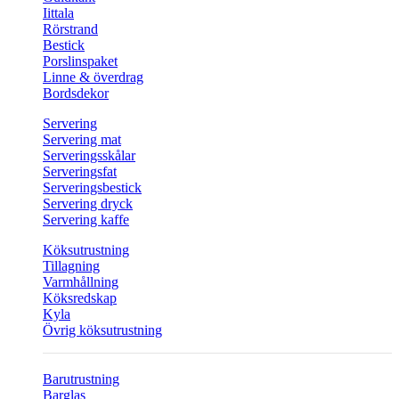
Iittala
Rörstrand
Bestick
Porslinspaket
Linne & överdrag
Bordsdekor
Servering
Servering mat
Serveringsskålar
Serveringsfat
Serveringsbestick
Servering dryck
Servering kaffe
Köksutrustning
Tillagning
Varmhållning
Köksredskap
Kyla
Övrig köksutrustning
Barutrustning
Barglas