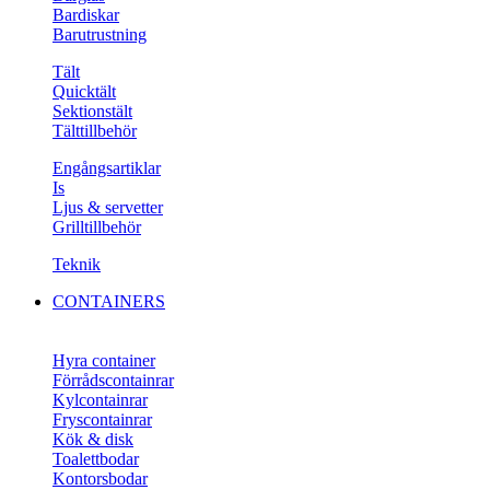
Bardiskar
Barutrustning
Tält
Quicktält
Sektionstält
Tälttillbehör
Engångsartiklar
Is
Ljus & servetter
Grilltillbehör
Teknik
CONTAINERS
Hyra container
Förrådscontainrar
Kylcontainrar
Fryscontainrar
Kök & disk
Toalettbodar
Kontorsbodar