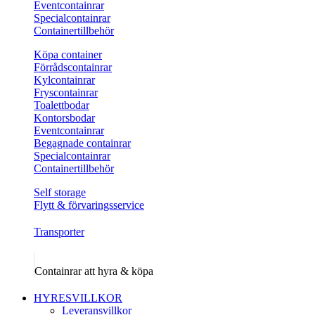
Eventcontainrar
Specialcontainrar
Containertillbehör
Köpa container
Förrådscontainrar
Kylcontainrar
Fryscontainrar
Toalettbodar
Kontorsbodar
Eventcontainrar
Begagnade containrar
Specialcontainrar
Containertillbehör
Self storage
Flytt & förvaringsservice
Transporter
Containrar att hyra & köpa
HYRESVILLKOR
Leveransvillkor