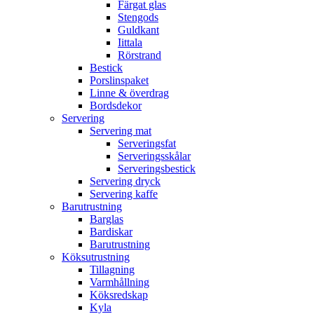
Färgat glas
Stengods
Guldkant
Iittala
Rörstrand
Bestick
Porslinspaket
Linne & överdrag
Bordsdekor
Servering
Servering mat
Serveringsfat
Serveringsskålar
Serveringsbestick
Servering dryck
Servering kaffe
Barutrustning
Barglas
Bardiskar
Barutrustning
Köksutrustning
Tillagning
Varmhållning
Köksredskap
Kyla