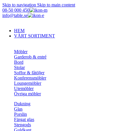
Skip to navigation
Skip to main content
08-50 000 450
info@table.se
HEM
VÅRT SORTIMENT
Möbler
Garderob & entré
Bord
Stolar
Soffor & fåtöljer
Konferensmöbler
Loungemöbler
Utemöbler
Övriga möbler
Dukning
Glas
Porslin
Färgat glas
Stengods
Guldkant