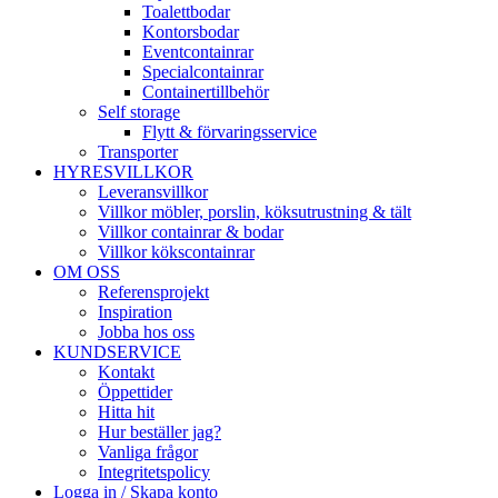
Toalettbodar
Kontorsbodar
Eventcontainrar
Specialcontainrar
Containertillbehör
Self storage
Flytt & förvaringsservice
Transporter
HYRESVILLKOR
Leveransvillkor
Villkor möbler, porslin, köksutrustning & tält
Villkor containrar & bodar
Villkor kökscontainrar
OM OSS
Referensprojekt
Inspiration
Jobba hos oss
KUNDSERVICE
Kontakt
Öppettider
Hitta hit
Hur beställer jag?
Vanliga frågor
Integritetspolicy
Logga in / Skapa konto