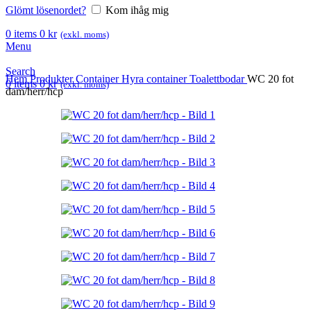
Glömt lösenordet?
Kom ihåg mig
0
items
0
kr
(exkl. moms)
Menu
Search
Hem
Produkter
Container
Hyra container
Toalettbodar
WC 20 fot
0
items
0
kr
(exkl. moms)
dam/herr/hcp