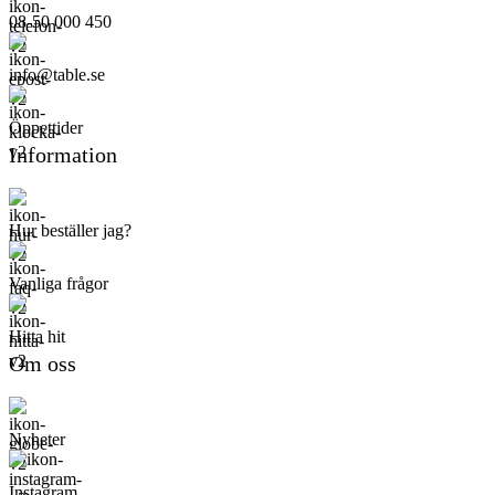
08-50 000 450
info@table.se
Öppettider
Information
Hur beställer jag?
Vanliga frågor
Hitta hit
Om oss
Nyheter
Instagram