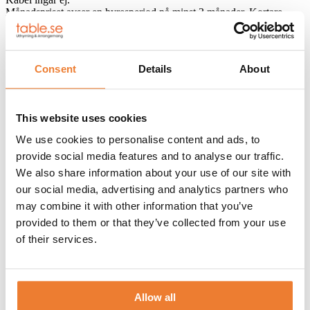
Månadspriset avser en hyresperiod på minst 3 månader. Kortare
hyresperiod offereras.
Consent
Details
About
Yttermått:
This website uses cookies
LÄNGD:
6055 mm
We use cookies to personalise content and ads, to
provide social media features and to analyse our traffic.
BREDD:
2435 mm
We also share information about your use of our site with
our social media, advertising and analytics partners who
HÖJD:
2800 mm
may combine it with other information that you’ve
Innermått
provided to them or that they’ve collected from your use
of their services.
LÄNGD:
5880 mm
BREDD:
2260 mm
Allow all