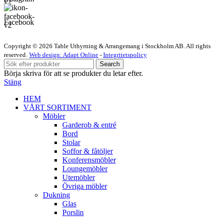
Facebook
Copyright © 2026 Table Uthyrning & Arrangemang i Stockholm AB. All rights
reserved​​.
Web design: Adapt Online
-
Integritetspolicy
Search
Börja skriva för att se produkter du letar efter.
Stäng
HEM
VÅRT SORTIMENT
Möbler
Garderob & entré
Bord
Stolar
Soffor & fåtöljer
Konferensmöbler
Loungemöbler
Utemöbler
Övriga möbler
Dukning
Glas
Porslin