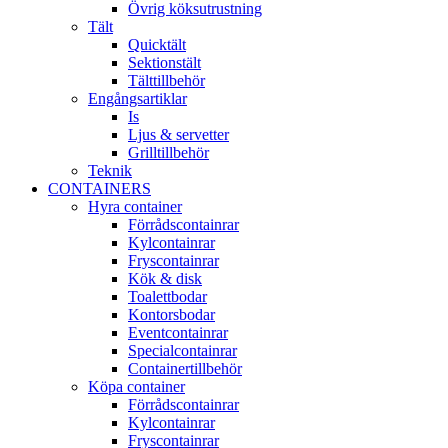
Övrig köksutrustning
Tält
Quicktält
Sektionstält
Tälttillbehör
Engångsartiklar
Is
Ljus & servetter
Grilltillbehör
Teknik
CONTAINERS
Hyra container
Förrådscontainrar
Kylcontainrar
Fryscontainrar
Kök & disk
Toalettbodar
Kontorsbodar
Eventcontainrar
Specialcontainrar
Containertillbehör
Köpa container
Förrådscontainrar
Kylcontainrar
Fryscontainrar