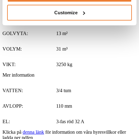
HÖJD:
2540 mm
Customize
Storlek
GOLVYTA:
13 m²
VOLYM:
31 m³
VIKT:
3250 kg
Mer information
VATTEN:
3/4 tum
AVLOPP:
110 mm
EL:
3-fas röd 32 A
Klicka på
denna länk
för information om våra hyresvillkor eller
ladda ner pdfen