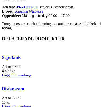
Telefon:
08-50 000 450
(tryck 3 i växelmenyn)
E-post:
container@table.se
Öppettider:
Måndag – fredag 08.00 – 17.00
Tunga transporter och utlämning av containrar måste alltid bokas i
förväg.
RELATERADE PRODUKTER
Septitank
Art nr.
5855
4.500
kr
Lägg till i varukorg
Distansram
Art nr.
5859
15
kr
Lägg till i varukorg