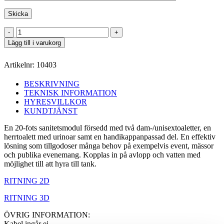
WC
20
Lägg till i varukorg
fot
dam/herr/hcp
Artikelnr:
10403
mängd
BESKRIVNING
TEKNISK INFORMATION
HYRESVILLKOR
KUNDTJÄNST
En 20-fots sanitetsmodul försedd med två dam-/unisextoaletter, en
herrtoalett med urinoar samt en handikappanpassad del. En effektiv
lösning som tillgodoser många behov på exempelvis event, mässor
och publika evenemang. Kopplas in på avlopp och vatten med
möjlighet till att hyra till tank.
RITNING 2D
RITNING 3D
ÖVRIG INFORMATION:
Kabel ingår ej.