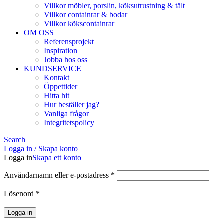
Villkor möbler, porslin, köksutrustning & tält
Villkor containrar & bodar
Villkor kökscontainrar
OM OSS
Referensprojekt
Inspiration
Jobba hos oss
KUNDSERVICE
Kontakt
Öppettider
Hitta hit
Hur beställer jag?
Vanliga frågor
Integritetspolicy
Search
Logga in / Skapa konto
Logga in
Skapa ett konto
Obligatoriskt
Användarnamn eller e-postadress
*
Obligatoriskt
Lösenord
*
Logga in