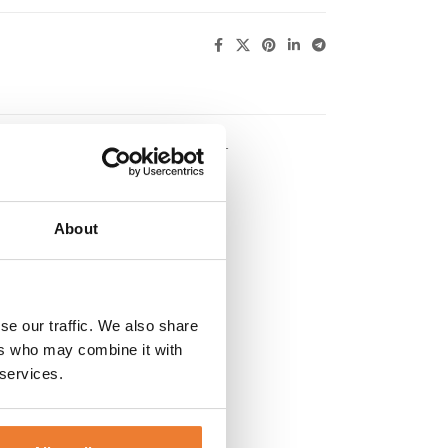
KUNDTJÄNST
lertalet färger.
Smuts – och fuktresistent.
About
ål
se our traffic. We also share
ers who may combine it with
 services.