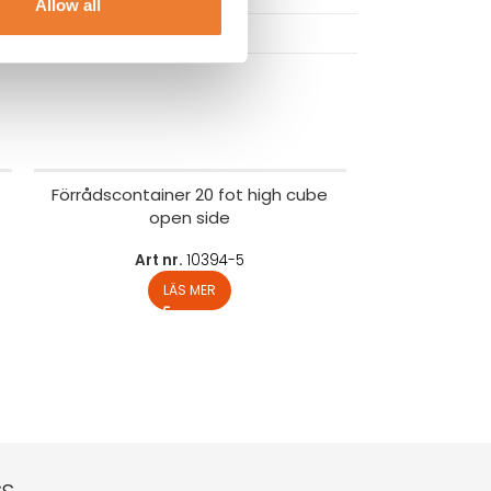
Allow all
Förrådscontainer 20 fot high cube
open side
Art nr.
10394-5
LÄS MER