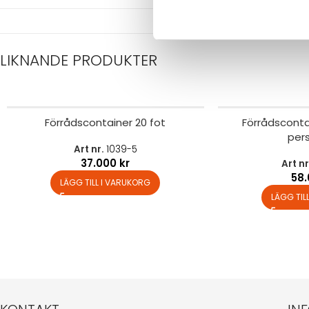
LIKNANDE PRODUKTER
Förrådscontainer 20 fot
Förrådsconta
per
Art nr.
1039-5
37.000
kr
Art n
58
LÄGG TILL I VARUKORG
LÄGG TIL