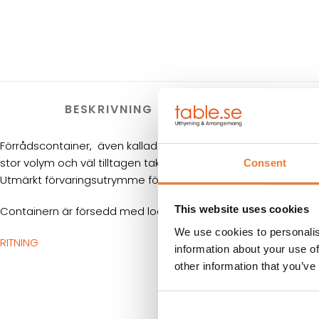
BESKRIVNING
TEKNISK 
Förrådscontainer, även kallad sjöfartscontainer eller frakt
stor volym och väl tilltagen takhöjd ger många olika använ
Consent
Utmärkt förvaringsutrymme för dig som behöver bygga på h
This website uses cookies
Containern är försedd med lockbox (låskåpa) gjord i cortenst
We use cookies to personalis
RITNING
information about your use of
other information that you’ve