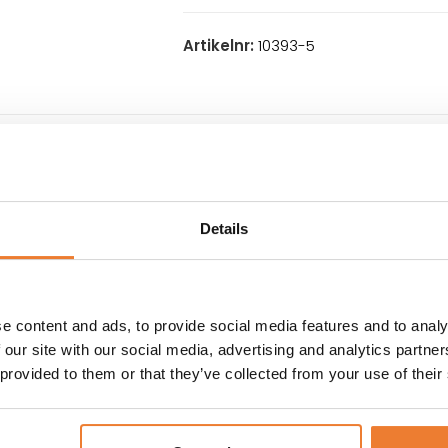
Artikelnr:
10393-5
INFORMATION
FÖRSÄLJNINGSVILLKOR
container som med
FÄRG: Containern finns att beställa i f
dningsområden.
GOLV: Plywoodgolv i 28 mm tjocklek. 
Details
öjden.
VÄGGAR: 1,5 mm korrugerad cortenst
TAK: 2 mm korrugerad cortenstål
ål.
VENTILER: Självdrag
GAFFELFICKOR: Ja
e content and ads, to provide social media features and to analy
CONTAINERFÄSTEN: I alla hörn
 our site with our social media, advertising and analytics partn
LASTKAPACITET: 28120 kg
 provided to them or that they’ve collected from your use of their
ISO-standard