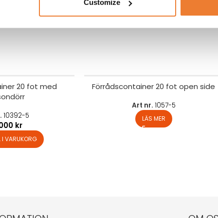
Customize
iner 20 fot med
Förrådscontainer 20 fot open side
sondörr
Art nr.
1057-5
r.
10392-5
LÄS MER
.000
kr
L I VARUKORG