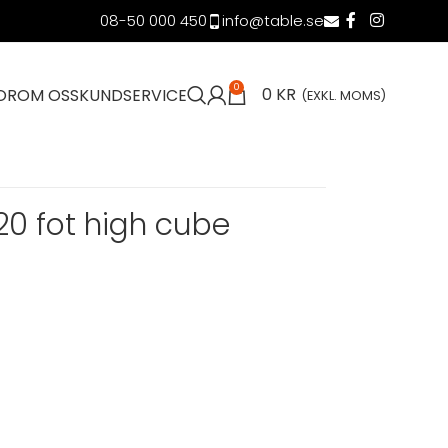
08-50 000 450
info@table.se
0
0
KR
OR
OM OSS
KUNDSERVICE
(EXKL. MOMS)
20 fot high cube