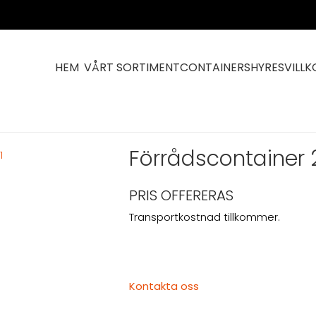
HEM
VÅRT SORTIMENT
CONTAINERS
HYRESVILLK
Förrådscontainer 20 fot high cube
Förrådscontainer 
PRIS OFFERERAS
Transportkostnad tillkommer.
Kontakta oss