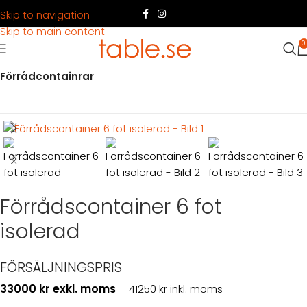
Skip to navigation
Skip to main content
0
Hem
Produkter
Container
Köpa container
Förrådcontainrar
Förrådscontainer 6 fot
isolerad
FÖRSÄLJNINGSPRIS
33000 kr exkl. moms
41250 kr inkl. moms