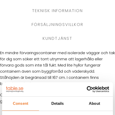
TEKNISK INFORMATION
FÖRSÄLJNINGSVILLKOR
KUNDTJÄNST
En mindre förvaringscontainer med isolerade väggar och tak
för dig som söker ett torrt utrymme att lagerhålla eller
förvara gods som inte tål fukt. Med lite hyllor fungerar
containern även som byggförråd och väderskydd.
Ståhöjden är begränsad till 167 cm. I containern finns
belysning och eluttag.
Containern är försedd med lockbox (låskåpa) i robust
galvaniserat stål.
Consent
Details
About