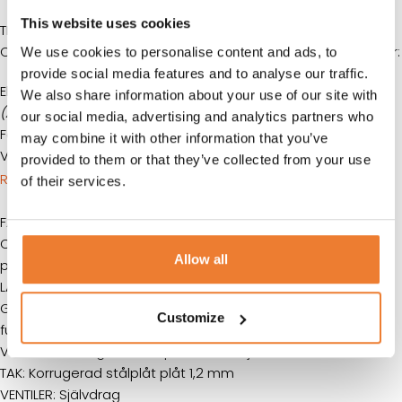
This website uses cookies
TILLÄGG
Containern kan mot extra kostnad förses med olika tillbehör:
We use cookies to personalise content and ads, to
provide social media features and to analyse our traffic.
Elcentral 16A / 400V – 4000 kr
We also share information about your use of our site with
(Anslutning via hål täckt med utanpåliggande gummiskydd.)
our social media, advertising and analytics partners who
Fast utanpåliggande 16 A kontakt är tillval – 1000 kr
may combine it with other information that you’ve
Värmefläkt 2 kWh – 1500 kr
provided to them or that they’ve collected from your use
RITNING
of their services.
FÄRG: Standardfärger är vit (RAL 9010) och blå (RAL 5010).
Containern finns som beställningsvara i fler färger mot
Allow all
pristillägg.
LACKERING: Pulverlackering med polyesterbas
GOLV: Plywoodgolv i 21 mm tjocklek. Smuts – och
Customize
fuktresistent.
VÄGGAR: Korrugerad stålplåt 1,2 mm tjock
TAK: Korrugerad stålplåt plåt 1,2 mm
VENTILER: Självdrag