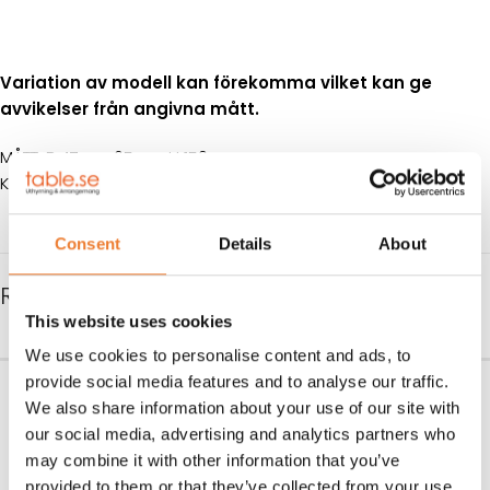
Variation av modell kan förekomma vilket kan ge
avvikelser från angivna mått.
MÅTT: B 47 cm 65 cm H 150 cm
KAPACITET: 60 tallrikar max Ø 26 cm
Consent
Details
About
RELATERADE PRODUKTER
This website uses cookies
We use cookies to personalise content and ads, to
Värmeskåp 12 bleck
Tallriksgran 100 tallrikar
provide social media features and to analyse our traffic.
We also share information about your use of our site with
Art nr.
5400
Art nr.
5630
our social media, advertising and analytics partners who
800
kr
375
kr
may combine it with other information that you’ve
LÄGG TILL I VARUKORG
LÄGG TILL I VARUKORG
provided to them or that they’ve collected from your use