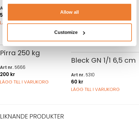
brännpasta
Art nr.
5340
Allow all
55
kr
Art nr.
5450
LÄGG TILL I VARUKORG
360
kr
LÄGG TILL I VARUKORG
Customize
Pirra 250 kg
Bleck GN 1/1 6,5 cm
Art nr.
5666
200
kr
Art nr.
5310
LÄGG TILL I VARUKORG
60
kr
LÄGG TILL I VARUKORG
LIKNANDE PRODUKTER