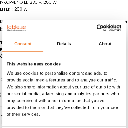
INKOPPLING EL: 230 V, 280 W
EFFEKT: 280 W
Klicka på
denna länk
för information om våra hyresvillkor eller
ladda ner pdfen
Telefon:
08-50 000 450
(tryck 2 i växelmenyn)
Consent
Details
About
E-post:
info@table.se
Öppettider:
Måndag – fredag 08.00 – 17.00
This website uses cookies
We use cookies to personalise content and ads, to
RELATERADE PRODUKTER
provide social media features and to analyse our traffic.
We also share information about your use of our site with
our social media, advertising and analytics partners who
may combine it with other information that you’ve
provided to them or that they’ve collected from your use
Lock till kantin GN
of their services.
Chafingdish med
1/1