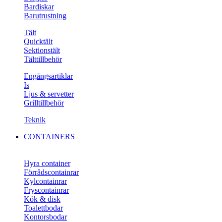
Bardiskar
Barutrustning
Tält
Quicktält
Sektionstält
Tälttillbehör
Engångsartiklar
Is
Ljus & servetter
Grilltillbehör
Teknik
CONTAINERS
Hyra container
Förrådscontainrar
Kylcontainrar
Fryscontainrar
Kök & disk
Toalettbodar
Kontorsbodar