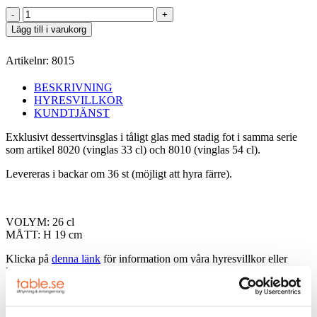
Dessertvinsglas
Impulse
Lägg till i varukorg
26
cl
Artikelnr:
8015
mängd
BESKRIVNING
HYRESVILLKOR
KUNDTJÄNST
Exklusivt dessertvinsglas i tåligt glas med stadig fot i samma serie
som artikel 8020 (vinglas 33 cl) och 8010 (vinglas 54 cl).
Levereras i backar om 36 st (möjligt att hyra färre).
VOLYM: 26 cl
MÅTT: H 19 cm
Klicka på
denna länk
för information om våra hyresvillkor eller
ladda ner pdfen