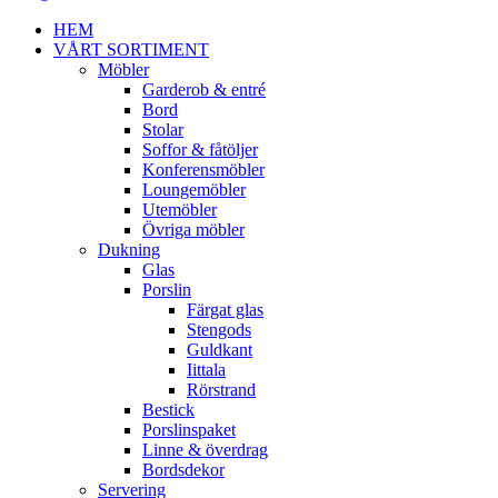
HEM
VÅRT SORTIMENT
Möbler
Garderob & entré
Bord
Stolar
Soffor & fåtöljer
Konferensmöbler
Loungemöbler
Utemöbler
Övriga möbler
Dukning
Glas
Porslin
Färgat glas
Stengods
Guldkant
Iittala
Rörstrand
Bestick
Porslinspaket
Linne & överdrag
Bordsdekor
Servering