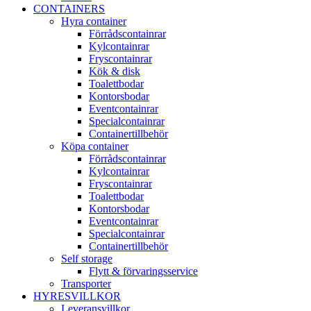
CONTAINERS
Hyra container
Förrådscontainrar
Kylcontainrar
Fryscontainrar
Kök & disk
Toalettbodar
Kontorsbodar
Eventcontainrar
Specialcontainrar
Containertillbehör
Köpa container
Förrådscontainrar
Kylcontainrar
Fryscontainrar
Toalettbodar
Kontorsbodar
Eventcontainrar
Specialcontainrar
Containertillbehör
Self storage
Flytt & förvaringsservice
Transporter
HYRESVILLKOR
Leveransvillkor