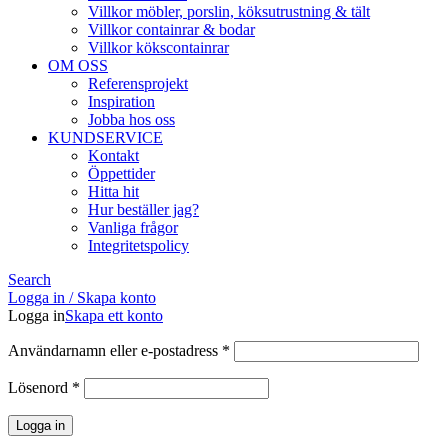
Villkor möbler, porslin, köksutrustning & tält
Villkor containrar & bodar
Villkor kökscontainrar
OM OSS
Referensprojekt
Inspiration
Jobba hos oss
KUNDSERVICE
Kontakt
Öppettider
Hitta hit
Hur beställer jag?
Vanliga frågor
Integritetspolicy
Search
Logga in / Skapa konto
Logga in
Skapa ett konto
Obligatoriskt
Användarnamn eller e-postadress
*
Obligatoriskt
Lösenord
*
Logga in