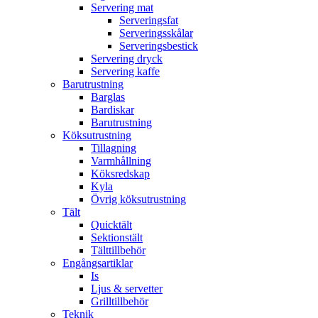
Servering mat
Serveringsfat
Serveringsskålar
Serveringsbestick
Servering dryck
Servering kaffe
Barutrustning
Barglas
Bardiskar
Barutrustning
Köksutrustning
Tillagning
Varmhållning
Köksredskap
Kyla
Övrig köksutrustning
Tält
Quicktält
Sektionstält
Tälttillbehör
Engångsartiklar
Is
Ljus & servetter
Grilltillbehör
Teknik