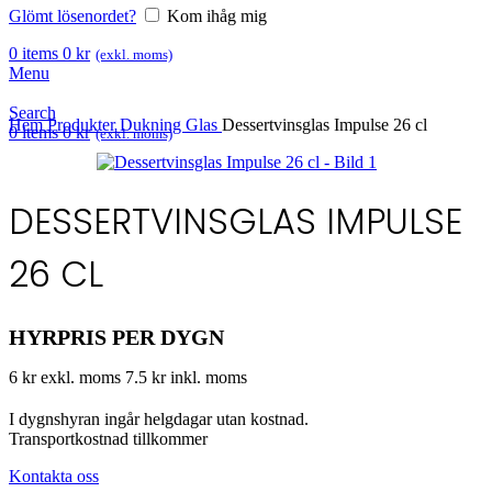
Glömt lösenordet?
Kom ihåg mig
0
items
0
kr
(exkl. moms)
Menu
Search
Hem
Produkter
Dukning
Glas
Dessertvinsglas Impulse 26 cl
0
items
0
kr
(exkl. moms)
DESSERTVINSGLAS IMPULSE
26 CL
HYRPRIS PER DYGN
6 kr exkl. moms
7.5 kr inkl. moms
I dygnshyran ingår helgdagar utan kostnad.
Transportkostnad tillkommer
Kontakta oss