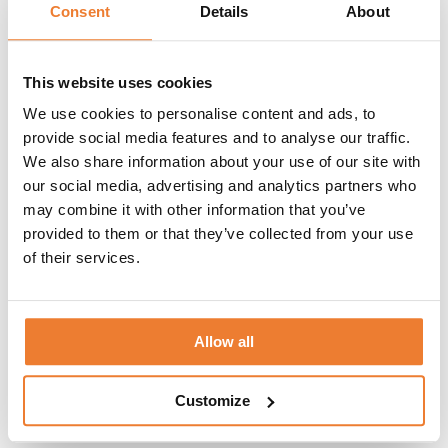
Telefon:
08-50 000 450
(tryck 1 i växelmenyn)
Consent
Details
About
E-post:
info@table.se
Öppettider:
Måndag – fredag 08.00 – 17.00
This website uses cookies
RELATERADE PRODUKTER
We use cookies to personalise content and ads, to
provide social media features and to analyse our traffic.
We also share information about your use of our site with
Opera dessertgaffel
our social media, advertising and analytics partners who
may combine it with other information that you’ve
Art nr.
6640
provided to them or that they’ve collected from your use
4
kr
Lägg till i varukorg
of their services.
Opera dessertsked
Allow all
Art nr.
6630
4
kr
Customize
Lägg till i varukorg