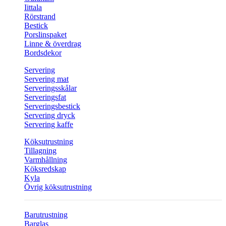
Iittala
Rörstrand
Bestick
Porslinspaket
Linne & överdrag
Bordsdekor
Servering
Servering mat
Serveringsskålar
Serveringsfat
Serveringsbestick
Servering dryck
Servering kaffe
Köksutrustning
Tillagning
Varmhållning
Köksredskap
Kyla
Övrig köksutrustning
Barutrustning
Barglas