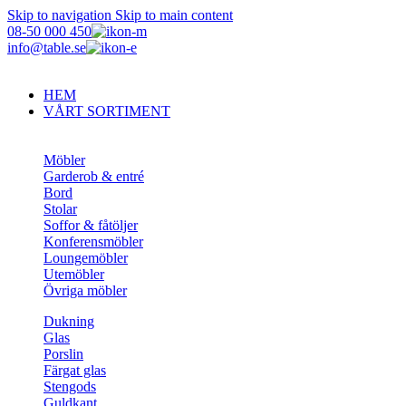
Skip to navigation
Skip to main content
08-50 000 450
info@table.se
HEM
VÅRT SORTIMENT
Möbler
Garderob & entré
Bord
Stolar
Soffor & fåtöljer
Konferensmöbler
Loungemöbler
Utemöbler
Övriga möbler
Dukning
Glas
Porslin
Färgat glas
Stengods
Guldkant