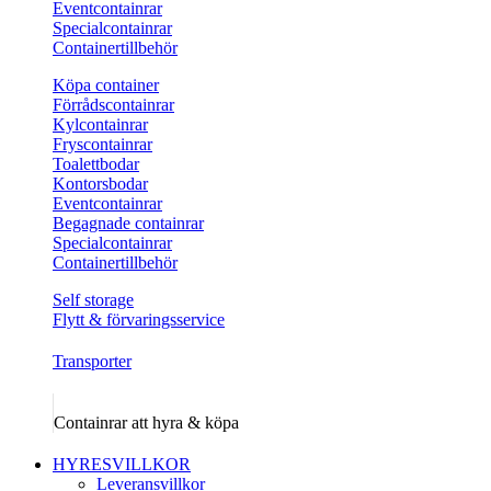
Eventcontainrar
Specialcontainrar
Containertillbehör
Köpa container
Förrådscontainrar
Kylcontainrar
Fryscontainrar
Toalettbodar
Kontorsbodar
Eventcontainrar
Begagnade containrar
Specialcontainrar
Containertillbehör
Self storage
Flytt & förvaringsservice
Transporter
Containrar att hyra & köpa
HYRESVILLKOR
Leveransvillkor