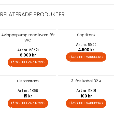
RELATERADE PRODUKTER
Avloppspump med kvarn för
Septitank
WC
Art nr.
5855
4.500
kr
Art nr.
58521
6.000
kr
LÄGG TILL I VARUKORG
LÄGG TILL I VARUKORG
Distansram
3-fas kabel 32 A
Art nr.
5859
Art nr.
5801
15
kr
100
kr
LÄGG TILL I VARUKORG
LÄGG TILL I VARUKORG