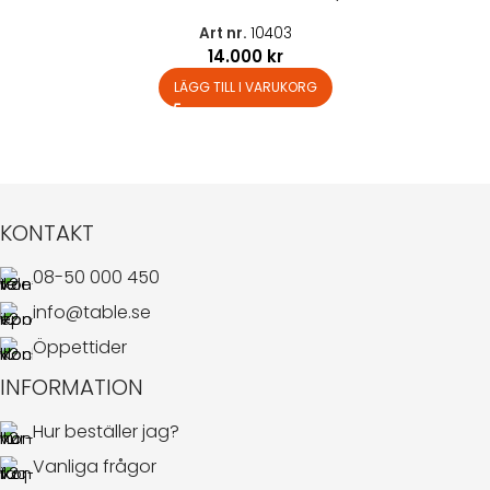
Art nr.
10403
14.000
kr
LÄGG TILL I VARUKORG
KONTAKT
08-50 000 450
info@table.se
Öppettider
INFORMATION
Hur beställer jag?
Vanliga frågor