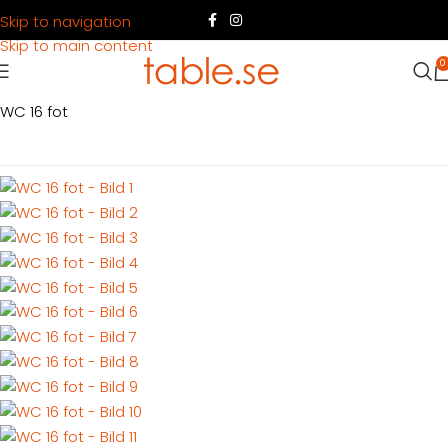
Skip to navigation
Skip to main content
0
Hem
Produkter
Container
Hyra container
Toalettbodar
WC 16 fot