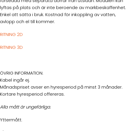
försedda med separata dörrar från utsidan. Modulen kan
lyftas på plats och är inte beroende av markbeskaffenhet.
Enkel att sätta i bruk. Kostnad för inkoppling av vatten,
avlopp och el till kommer.
RITNING 2D
RITNING 3D
ÖVRIG INFORMATION:
Kabel ingår ej.
Månadspriset avser en hyresperiod på minst 3 månader.
Kortare hyresperiod offereras.
Alla mått är ungefärliga.
Yttermått: