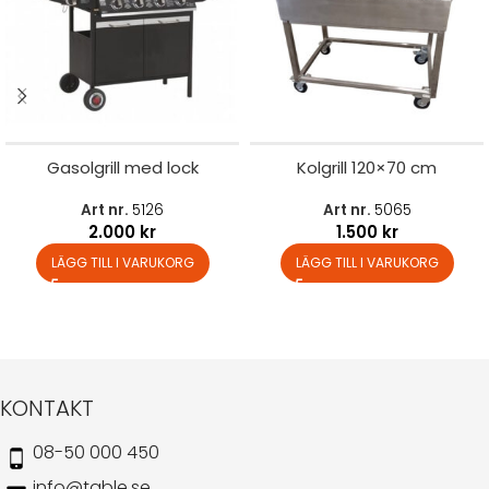
Gasolgrill med lock
Kolgrill 120×70 cm
Art nr.
5126
Art nr.
5065
2.000
kr
1.500
kr
LÄGG TILL I VARUKORG
LÄGG TILL I VARUKORG
KONTAKT
08-50 000 450
info@table.se