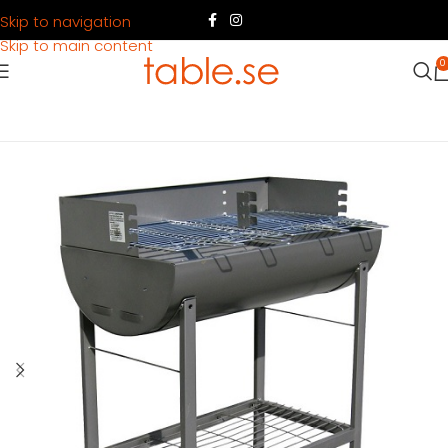
Skip to navigation
Skip to main content
0
Hem
Produkter
Köksutrustning
Tillagning