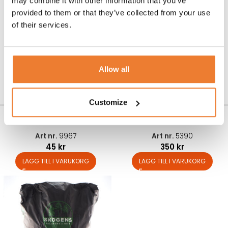
may combine it with other information that you’ve
provided to them or that they’ve collected from your use
of their services.
Allow all
Customize
Tändvätska 1 liter
Värmebox för 4 bleck
Art nr.
9967
Art nr.
5390
45
kr
350
kr
LÄGG TILL I VARUKORG
LÄGG TILL I VARUKORG