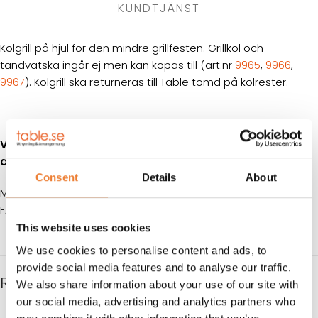
KUNDTJÄNST
Kolgrill på hjul för den mindre grillfesten. Grillkol och
tändvätska ingår ej men kan köpas till (art.nr
9965
,
9966
,
9967
). Kolgrill ska returneras till Table tömd på kolrester.
Variation av modell kan förekomma vilket kan ge
avvikelser från angivna mått.
Consent
Details
About
MÅTT: B 100 cm D 42 cm H 85 cm
FÄRG: Grå
This website uses cookies
We use cookies to personalise content and ads, to
provide social media features and to analyse our traffic.
RELATERADE PRODUKTER
We also share information about your use of our site with
our social media, advertising and analytics partners who