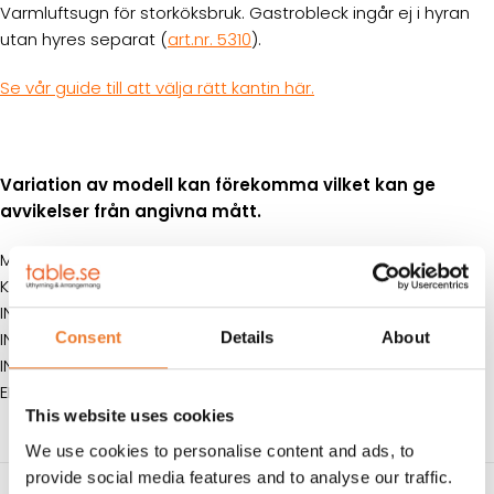
Varmluftsugn för storköksbruk. Gastrobleck ingår ej i hyran
utan hyres separat (
art.nr. 5310
).
Se vår guide till att välja rätt kantin här.
Variation av modell kan förekomma vilket kan ge
avvikelser från angivna mått.
MÅTT: B 85 cm D 80 cm H 166 cm
KAPACITET: 12 GN 1/1 7 cm
INKOPPLING EL: 3-fas, 32 A
INKOPPLING VATTEN: 3/4 tum utvändig gänga
Consent
Details
About
INKOPPLING AVLOPP: 50 mm
EFFEKT: 33 kw
This website uses cookies
We use cookies to personalise content and ads, to
provide social media features and to analyse our traffic.