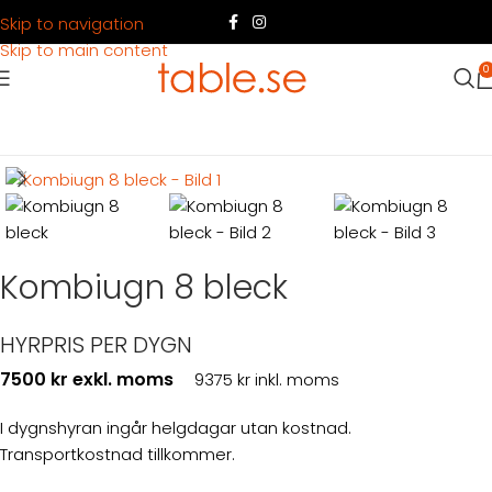
Skip to navigation
Skip to main content
0
Hem
Produkter
Köksutrustning
Tillagning
Kombiugn 8 bleck
HYRPRIS PER DYGN
7500 kr exkl. moms
9375 kr inkl. moms
I dygnshyran ingår helgdagar utan kostnad.
Transportkostnad tillkommer.