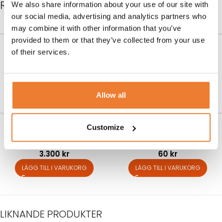
RELATERADE PRODUKTER
We also share information about your use of our site with
our social media, advertising and analytics partners who
may combine it with other information that you’ve
provided to them or that they’ve collected from your use
Ugnsgaller GN 1/1
3-fas kabel 32 A
of their services.
Art nr.
5305
Art nr.
5801
60
kr
100
kr
LÄGG TILL I VARUKORG
LÄGG TILL I VARUKORG
Allow all
Spis 4 plattor
Bleck GN 1/1 6,5 cm
Customize
Art nr.
5100
Art nr.
5310
3.300
kr
60
kr
LÄGG TILL I VARUKORG
LÄGG TILL I VARUKORG
LIKNANDE PRODUKTER